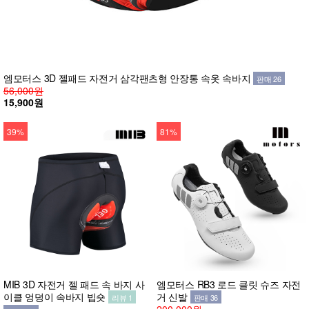
엠모터스 3D 젤패드 자전거 삼각팬츠형 안장통 속옷 속바지
판매 26
56,000원
15,900원
39%
81%
MIB 3D 자전거 젤 패드 속 바지 사
엠모터스 RB3 로드 클릿 슈즈 자전
이클 엉덩이 속바지 빕숏
거 신발
리뷰 1
판매 36
200,000원