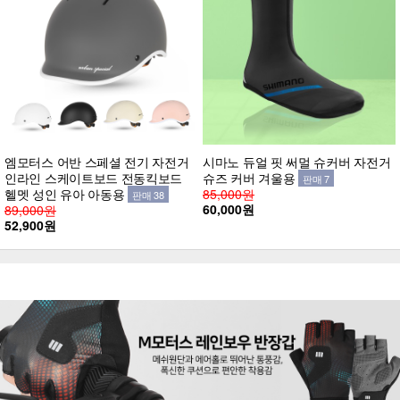
엠모터스 어반 스페셜 전기 자전거
시마노 듀얼 핏 써멀 슈커버 자전거
인라인 스케이트보드 전동킥보드
슈즈 커버 겨울용
판매 7
헬멧 성인 유아 아동용
85,000원
판매 38
60,000원
89,000원
52,900원