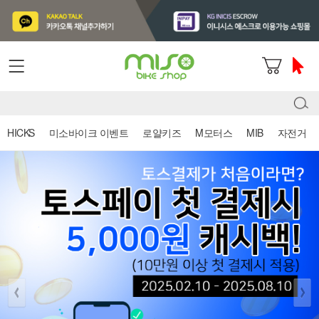
HICKS
미소바이크 이벤트
로얄키즈
M모터스
MIB
자전거