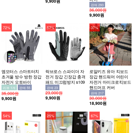
9,900원
판매 293
36,000원
9,900원
72%
57%
37%
엠모터스 스마트터치
락브로스 스파이더 자
로얄키즈 유아 킥보드
초겨울 방수 방한 장갑
전거 장갑 긴장갑 충격
장갑 핸드워머 어린이
자전거 오토바이
패드 미끄럼방지 s109
자전거 마이크로킥보드
핸드머프 커버
리뷰 1개
판매 55
판매 23
23,000원
35,000원
판매 217
9,900원
30,000원
9,900원
18,900원
54%
25%
67%