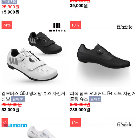
판매 730
39,000원
25,900원
15,900원
74%
10%
엠모터스 GB3 평페달 슈즈 자전거
피직 템포 오버커브 R4 로드 자전거
신발
클릿 슈즈
판매 31
판매 2
200,000원
320,000원
53,000원
288,000원
%
10%