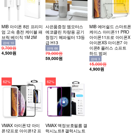
MIB 아이폰 8핀 프리미
사은품증정 엠모터스
MIB 에어쉴드 스마트폰
엄 고속 충전 케이블 패
에코클린 차량용 공기
케이스 아이폰11 PRO
브릭 베이직 1M 2M
청정기 헤파필터 13등
아이폰11프로 아이폰X
급 H13
아이폰XS 아이폰7 아
판매 10
9,700원
이폰8 플러스 소프트
판매 66
4,500원
79,000원
하드 범퍼
59,000원
판매 3
15,000원
4,900원
62%
62%
VMAX 아이폰12 아이
VMAX 액정보호필름 갤
폰12프로 아이폰12 프
럭시노트8 갤럭시노트