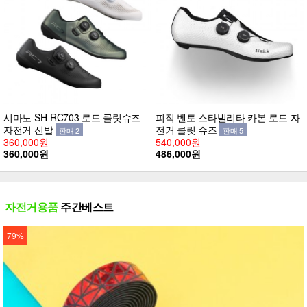
시마노 SH-RC703 로드 클릿슈즈
피직 벤토 스타빌리타 카본 로드 자
자전거 신발
전거 클릿 슈즈
판매 2
판매 5
360,000원
540,000원
360,000원
486,000원
자전거용품
주간베스트
79%