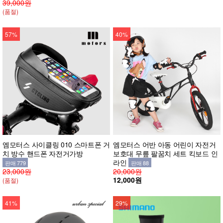
39,000원
(품절)
57%
40%
엠모터스 사이클링 010 스마트폰 거
엠모터스 어반 아동 어린이 자전거
치 방수 핸드폰 자전거가방
보호대 무릎 팔꿈치 세트 킥보드 인
라인
판매 779
판매 88
23,000원
20,000원
12,000원
(품절)
41%
29%