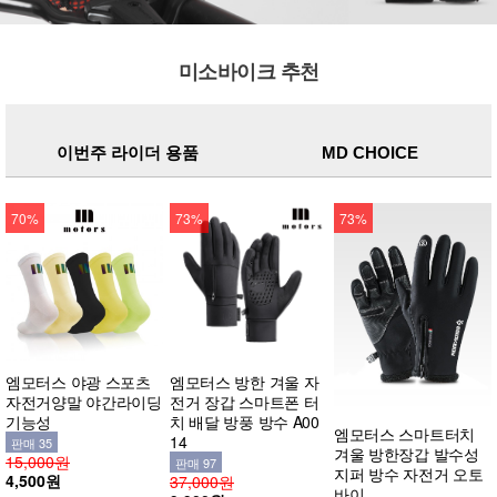
미소바이크 추천
이번주 라이더 용품
MD CHOICE
70%
73%
73%
엠모터스 야광 스포츠
엠모터스 방한 겨울 자
자전거양말 야간라이딩
전거 장갑 스마트폰 터
기능성
치 배달 방풍 방수 A00
엠모터스 스마트터치
14
판매 35
겨울 방한장갑 발수성
15,000원
판매 97
지퍼 방수 자전거 오토
4,500원
37,000원
바이