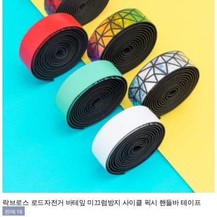
락브로스 로드자전거 바테잎 미끄럼방지 사이클 픽시 핸들바 테이프
판매 16