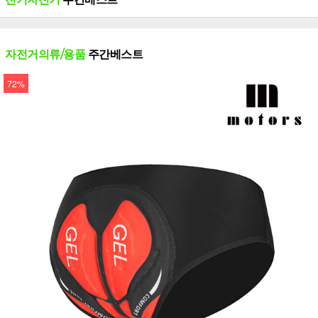
자전거의류/용품
주간베스트
72%