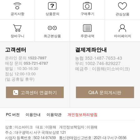
공지사항
상품문의
구매후기
관심상품
장바구니
최근본상품
주문내역
마이페이지
고객센터
결제계좌안내
농협 352-1487-7653-43
온라인 문의
1522-7897
우리 1002-746-829227
매장 문의
053-721-6787
예금주 : 이원해(미소바이크)
평일 : 10:30-16:30
점심 12:00-13:00
(일.공휴일 휴무)
고객센터 연결하기
Q&A 문의게시판
PC 버전
이용안내
이용약관
개인정보처리방침
상호 : 미소바이크 대표 : 이원해 개인정보책임자 : 이원해
주소 : 대구광역시 서구 국채보상로 121
사업자 등록번호 : 502-14-97459 통신판매업신고번호 : 2021-대구서구-0556