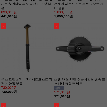
리트 A 인터널 루팅 자전거 안장 부
선제어 시트포스트 무선 리모트 레
품
버 포함
630,000원
1,600,000원
441,000원
1,600,000원
%
%
폭스 트랜스퍼 F-S K 시트포스트 자
스램 12단 13단 싱글체인링 변속 포
전거 안장 부품
스1 E1 크랭크 세트
730,000원
판매 1
730,000원
571,000원
571,000원
%
%