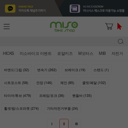
HICKS
미소바이크 이벤트
로얄키즈
M모터스
MIB
자전거
바엔드/그립 (32)
변속기 (262)
브레이크 (19)
스탠드 (1)
시트포스트 (58)
안장 (146)
체인 (85)
클릿/페달 (102)
타이어/튜브 (479)
프레임/포크 (36)
핸들바 (135)
휠셋/림/스프라켓 (274)
기타자전거부품 (24)
I
II
III