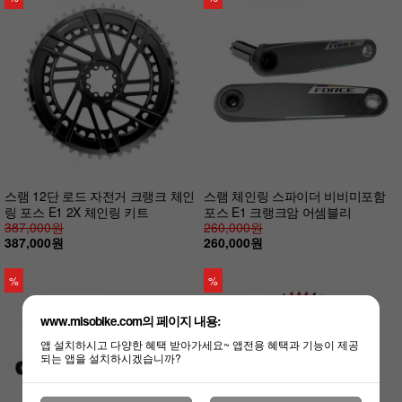
스램 12단 로드 자전거 크랭크 체인
스램 체인링 스파이더 비비미포함
링 포스 E1 2X 체인링 키트
포스 E1 크랭크암 어셈블리
387,000원
260,000원
387,000원
260,000원
%
%
www.misobike.com의 페이지 내용:
앱 설치하시고 다양한 혜택 받아가세요~ 앱전용 혜택과 기능이 제공
되는 앱을 설치하시겠습니까?