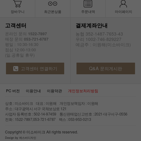
장바구니
최근본상품
주문내역
마이페이지
고객센터
결제계좌안내
농협 352-1487-7653-43
온라인 문의
1522-7897
우리 1002-746-829227
매장 문의
053-721-6787
예금주 : 이원해(미소바이크)
평일 : 10:30-16:30
점심 12:00-13:00
(일.공휴일 휴무)
고객센터 연결하기
Q&A 문의게시판
PC 버전
이용안내
이용약관
개인정보처리방침
상호 : 미소바이크 대표 : 이원해 개인정보책임자 : 이원해
주소 : 대구광역시 서구 국채보상로 121
사업자 등록번호 : 502-14-97459 통신판매업신고번호 : 2021-대구서구-0556
전화 : 1522-7897,053-721-6787 팩스 : 053-953-0213
Copyright © 미소바이크 All rights reserved.
Design by 에스비디자인