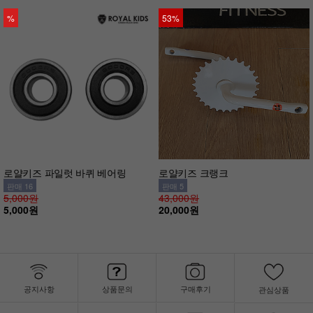
%
53%
로얄키즈 파일럿 바퀴 베어링
로얄키즈 크랭크
판매 16
판매 5
5,000원
43,000원
5,000원
20,000원
공지사항
상품문의
구매후기
관심상품