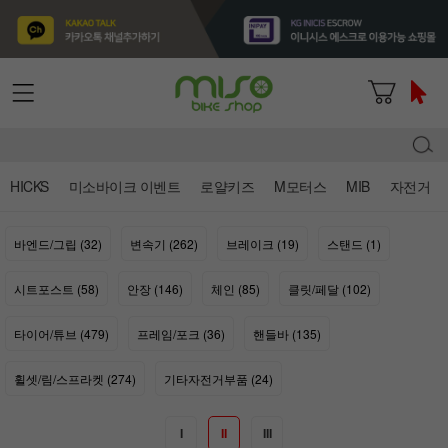
HICKS
미소바이크 이벤트
로얄키즈
M모터스
MIB
자전거
바엔드/그립 (32)
변속기 (262)
브레이크 (19)
스탠드 (1)
시트포스트 (58)
안장 (146)
체인 (85)
클릿/페달 (102)
타이어/튜브 (479)
프레임/포크 (36)
핸들바 (135)
휠셋/림/스프라켓 (274)
기타자전거부품 (24)
I
II
III