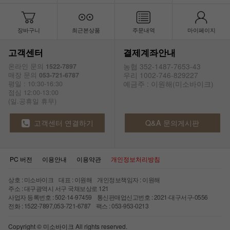
장바구니
최근본상품
주문내역
마이페이지
고객센터
결제계좌안내
농협 352-1487-7653-43
온라인 문의
1522-7897
우리 1002-746-829227
매장 문의
053-721-6787
예금주 : 이원해(미소바이크)
평일 : 10:30-16:30
점심 12:00-13:00
(일.공휴일 휴무)
고객센터 연결하기
Q&A 문의게시판
PC 버전
이용안내
이용약관
개인정보처리방침
상호 : 미소바이크 대표 : 이원해 개인정보책임자 : 이원해
주소 : 대구광역시 서구 국채보상로 121
사업자 등록번호 : 502-14-97459 통신판매업신고번호 : 2021-대구서구-0556
전화 : 1522-7897,053-721-6787 팩스 : 053-953-0213
Copyright © 미소바이크 All rights reserved.