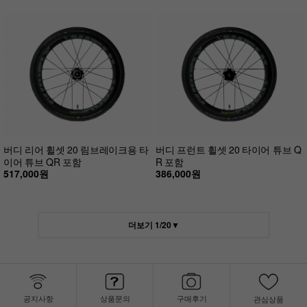
버디 리어 휠셋 20 림브레이크용 타
버디 프런트 휠셋 20 타이어 튜브 Q
이어 튜브 QR 포함
R 포함
517,000원
386,000원
더보기
1
/
20
▼
공지사항
상품문의
구매후기
관심상품