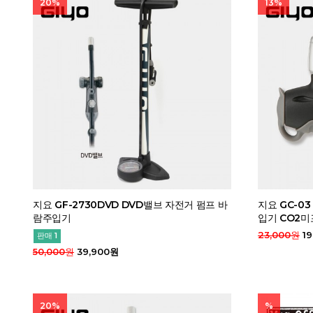
20%
13%
지요 GF-2730DVD DVD밸브 자전거 펌프 바
지요 GC-0
람주입기
입기 CO2
23,000원
19
판매 1
50,000원
39,900원
20%
%