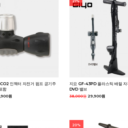
21%
3 CO2 인젝터 자전거 펌프 공기주
지요 GF-43PD 플라스틱 배럴 
미포함
DVD 밸브
,900원
38,000원
29,900원
20%