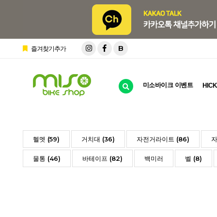
B
즐겨찾기추가
미소바이크 이벤트
HICK
헬멧 (59)
거치대 (36)
자전거라이트 (86)
자
물통 (46)
바테이프 (82)
백미러
벨 (8)