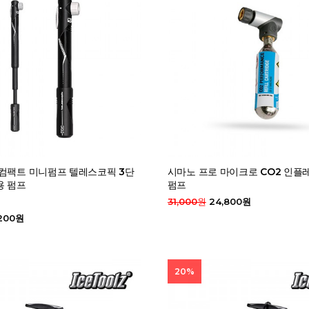
 컴팩트 미니펌프 텔레스코픽 3단
시마노 프로 마이크로 CO2 인플
용 펌프
펌프
31,000원
24,800원
,200원
20%