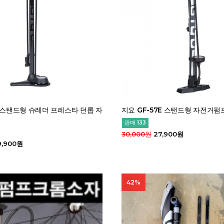
3 스탠드형 슈레더 프레스타 던롭 자
지요 GF-57E 스탠드형 자전거펌
판매 133
30,000원
27,900원
9,900원
42%