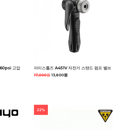
60psi 고압
아이스툴즈 A451V 자전거 스탠드 펌프 벨브
17,000원
13,600원
22%