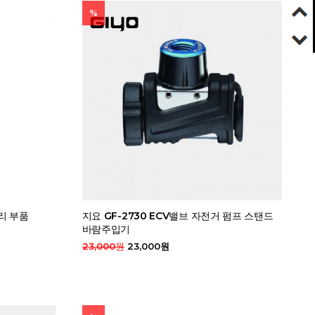
%
리 부품
지요 GF-2730 ECV밸브 자전거 펌프 스탠드
바람주입기
23,000원
23,000원