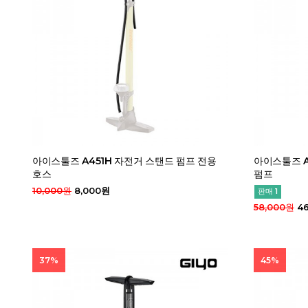
아이스툴즈 A451H 자전거 스탠드 펌프 전용
아이스툴즈 A5
호스
펌프
10,000원
8,000원
판매 1
58,000원
46
37%
45%