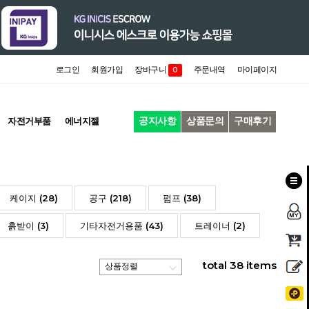
로그인
회원가입
장바구니
주문내역
마이페이지
0
공지사항
상품문의
구매후기
자전거부품
에너지젤
케이지 (28)
공구 (218)
펌프 (38)
흙받이 (3)
기타자전거용품 (43)
트레이너 (2)
total
38
items