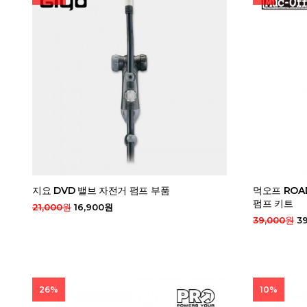
지요 DVD 밸브 자전거 펌프 부품
먹오프 ROA
펌프 키트
21,000원
16,900원
39,000원
39
26%
10%