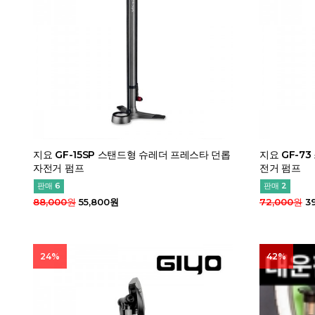
지요 GF-15SP 스탠드형 슈레더 프레스타 던롭
지요 GF-7
자전거 펌프
전거 펌프
판매 6
판매 2
88,000원
55,800원
72,000원
3
24%
42%