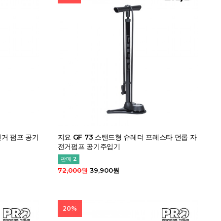
전거 펌프 공기
지요 GF 73 스탠드형 슈레더 프레스타 던롭 자
전거펌프 공기주입기
판매 2
72,000원
39,900원
20%