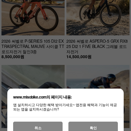
2026 써벨로 P-SERIES 105 DI2 EX
2026 써벨로 ASPERO-5 GRX RX8
TRASPECTRAL MAUVE 사이클 TT
25 Di2 1 FIVE BLACK 그레블 로드
로드자전거 철인3종
자전거
8,500,000원
14,500,000원
www.misobike.com의 페이지 내용:
앱 설치하시고 다양한 혜택 받아가세요~ 앱전용 혜택과 기능이 제공
되는 앱을 설치하시겠습니까?
취소
확인