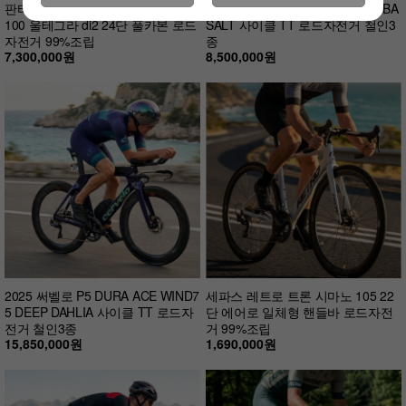
판타시아 레이다 9 리미티드 ARC 1
2026 써벨로 P-SERIES 105 DI2 BA
100 울테그라 di2 24단 풀카본 로드
SALT 사이클 TT 로드자전거 철인3
자전거 99%조립
종
7,300,000원
8,500,000원
2025 써벨로 P5 DURA ACE WIND7
세파스 레트로 트론 시마노 105 22
5 DEEP DAHLIA 사이클 TT 로드자
단 에어로 일체형 핸들바 로드자전
전거 철인3종
거 99%조립
15,850,000원
1,690,000원