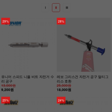
I
II
III
29%
28%
유니어 스피드 니플 비트 자전거 수
레보 그리스건 자전거 공구 멀티그
리 공구
리스 호환
13,000원
25,000원
9,200원
18,000원
25%
24%