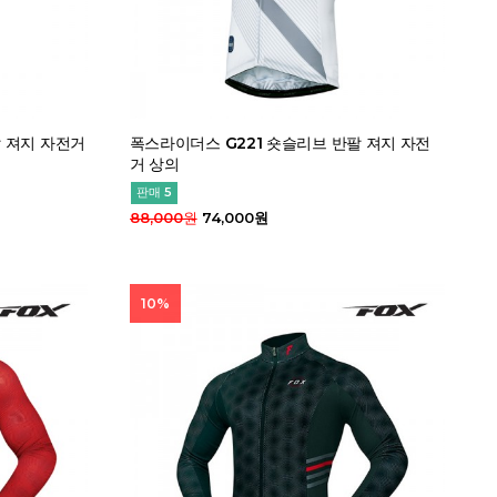
팔 져지 자전거
폭스라이더스 G221 숏슬리브 반팔 져지 자전
거 상의
판매 5
88,000원
74,000원
10%