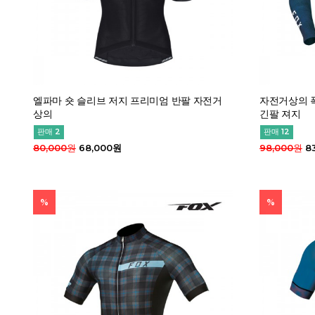
엘파마 숏 슬리브 저지 프리미엄 반팔 자전거
자전거상의 
상의
긴팔 져지
판매 2
판매 12
80,000원
68,000원
98,000원
8
%
%