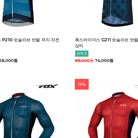
P210 숏슬리브 반팔 져지 자전
폭스라이더스 G211 숏슬리브 반
상의
판매 2
28,000원
88,000원
74,000원
12%