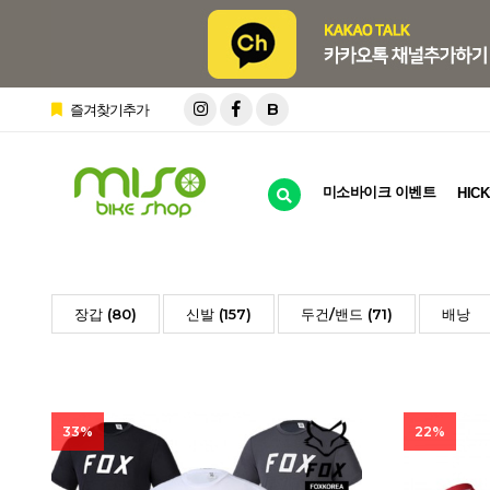
B
즐겨찾기추가
미소바이크 이벤트
HICK
장갑 (80)
신발 (157)
두건/밴드 (71)
배낭
33%
22%