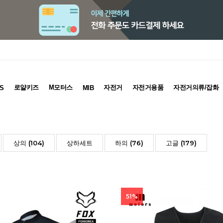
로얄키즈
M모터스
자전거
자전거용품
자전거의류/잡화
S
MIB
상의 (104)
상하세트
하의 (76)
고글 (179)
51%