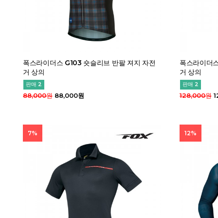
폭스라이더스 G103 숏슬리브 반팔 져지 자전
폭스라이더스 
거 상의
거 상의
판매 2
판매 2
88,000원
88,000원
128,000원
1
7%
12%