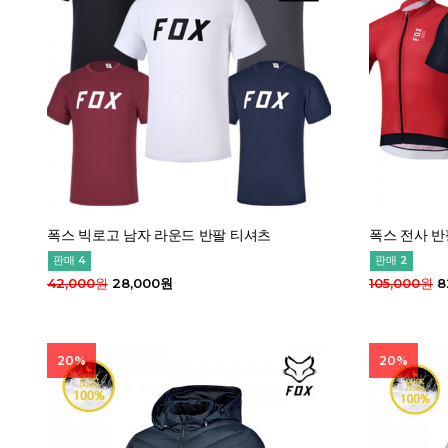
폭스 빅로고 남자 라운드 반팔 티셔츠
폭스 전사 반
판매 4
판매 2
42,000원
28,000원
105,000원
8
20%
20%