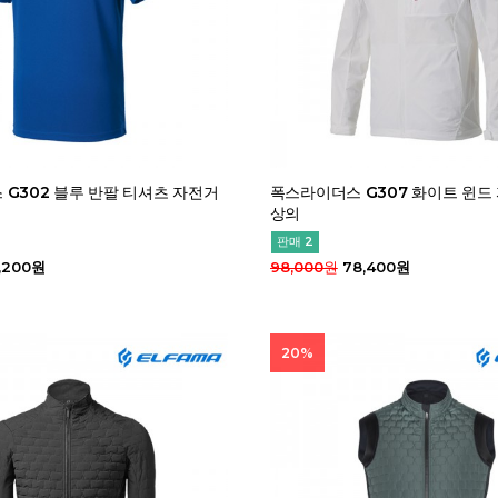
G302 블루 반팔 티셔츠 자전거
폭스라이더스 G307 화이트 윈드
상의
판매 2
,200원
98,000원
78,400원
20%