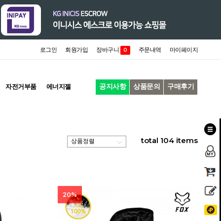
로그인
회원가입
장바구니
주문내역
마이페이지
0
공지사항
상품문의
구매후기
자전거부품
에너지젤
total
104
items
20%