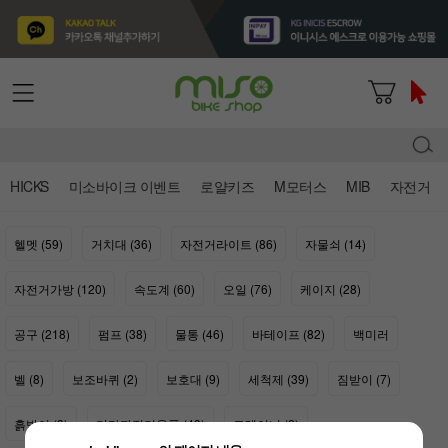
HICKS
미소바이크 이벤트
로얄키즈
M모터스
MIB
자전거
헬멧 (59)
거치대 (36)
자전거라이트 (86)
자물쇠 (14)
자전거가방 (120)
속도계 (60)
오일 (76)
케이지 (28)
공구 (218)
펌프 (38)
물통 (46)
바테이프 (82)
백미러
벨 (8)
보조바퀴 (2)
보호대 (9)
세척제 (39)
짐받이 (7)
흙받이 (3)
기타자전거용품 (43)
트레이너 (2)