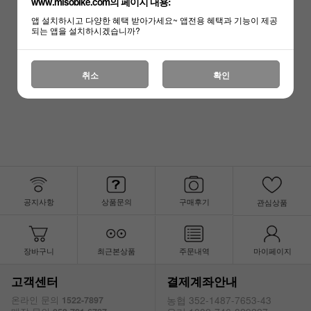
www.misobike.com의 페이지 내용:
앱 설치하시고 다양한 혜택 받아가세요~ 앱전용 혜택과 기능이 제공
되는 앱을 설치하시겠습니까?
자전거용품 - 상품 준비중 입니다.
취소
확인
공지사항
상품문의
구매후기
관심상품
장바구니
최근본상품
주문내역
마이페이지
고객센터
결제계좌안내
농협 352-1487-7653-43
온라인 문의
1522-7897