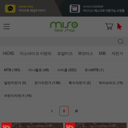
HICKS
미소바이크 이벤트
로얄키즈
M모터스
MIB
자전거
MTB (183)
미니벨로 (48)
사이클 (322)
유사MTB (1)
일반자전거 (5)
전기자전거 (138)
특수자전거 (2)
하이브리드 (16)
어린이자전거 (16)
I
II
III
52%
52%