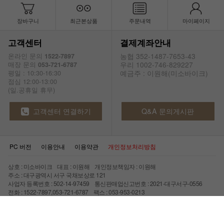
장바구니
최근본상품
주문내역
마이페이지
고객센터
결제계좌안내
농협 352-1487-7653-43
온라인 문의
1522-7897
우리 1002-746-829227
매장 문의
053-721-6787
예금주 : 이원해(미소바이크)
평일 : 10:30-16:30
점심 12:00-13:00
(일.공휴일 휴무)
고객센터 연결하기
Q&A 문의게시판
PC 버전
이용안내
이용약관
개인정보처리방침
상호 : 미소바이크 대표 : 이원해 개인정보책임자 : 이원해
주소 : 대구광역시 서구 국채보상로 121
사업자 등록번호 : 502-14-97459 통신판매업신고번호 : 2021-대구서구-0556
전화 : 1522-7897,053-721-6787 팩스 : 053-953-0213
Copyright © 미소바이크 All rights reserved.
Design by 에스비디자인