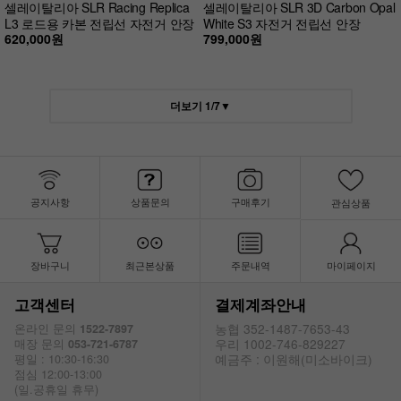
셀레이탈리아 SLR Racing Replica
셀레이탈리아 SLR 3D Carbon Opal
L3 로드용 카본 전립선 자전거 안장
White S3 자전거 전립선 안장
620,000원
799,000원
더보기
1
/
7
▼
공지사항
상품문의
구매후기
관심상품
장바구니
최근본상품
주문내역
마이페이지
고객센터
결제계좌안내
농협 352-1487-7653-43
온라인 문의
1522-7897
우리 1002-746-829227
매장 문의
053-721-6787
예금주 : 이원해(미소바이크)
평일 : 10:30-16:30
점심 12:00-13:00
(일.공휴일 휴무)