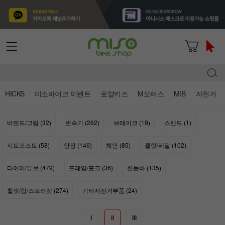
HICKS
미소바이크 이벤트
로얄키즈
M모터스
MIB
자전거
바엔드/그립 (32)
변속기 (262)
브레이크 (19)
스탠드 (1)
시트포스트 (58)
안장 (146)
체인 (85)
클릿/페달 (102)
타이어/튜브 (479)
프레임/포크 (36)
핸들바 (135)
휠셋/림/스프라켓 (274)
기타자전거부품 (24)
I
II
III