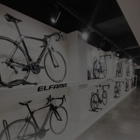
페이코 ID로
PAYCO 바