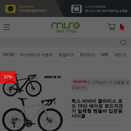
HICKS
미소바이크 이벤트
로얄키즈
M모터스
MIB
자전거
37
%
20382명
의 고객님이 이 상품을 보
셨습니다
힉스 바버비 클라리스 로
드 16단 에어로 로드자전
거 일체형 핸들바 입문용
사이클