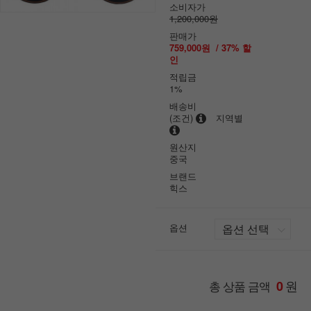
소비자가
1,200,000원
판매가
759,000원
/
37
% 할
인
적립금
1%
배송비
(조건)
지역별
원산지
중국
브랜드
힉스
옵션
원
총 상품 금액
0