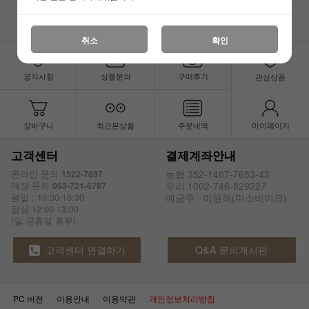
취소
확인
공지사항
상품문의
구매후기
관심상품
장바구니
최근본상품
주문내역
마이페이지
고객센터
결제계좌안내
농협 352-1487-7653-43
온라인 문의
1522-7897
우리 1002-746-829227
매장 문의
053-721-6787
예금주 : 이원해(미소바이크)
평일 : 10:30-16:30
점심 12:00-13:00
(일.공휴일 휴무)
고객센터 연결하기
Q&A 문의게시판
PC 버전
이용안내
이용약관
개인정보처리방침