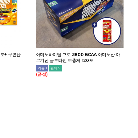
0포+ 구연산
아미노바이탈 프로 3800 BCAA 아미노산 아
르기닌 글루타민 보충제 120포
리뷰 1
판매 5
(품절)