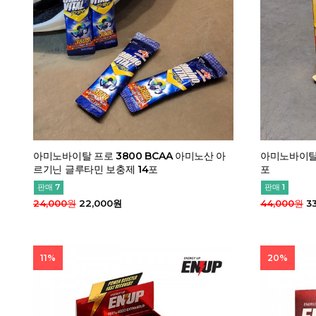
아미노바이탈 프로 3800 BCAA 아미노산 아
아미노바이탈 
르기닌 글루타민 보충제 14포
포
판매 7
판매 1
24,000원
22,000원
44,000원
33
11%
20%