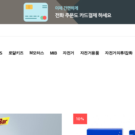
로얄키즈
M모터스
자전거
자전거용품
자전거의류/잡화
S
MIB
10%