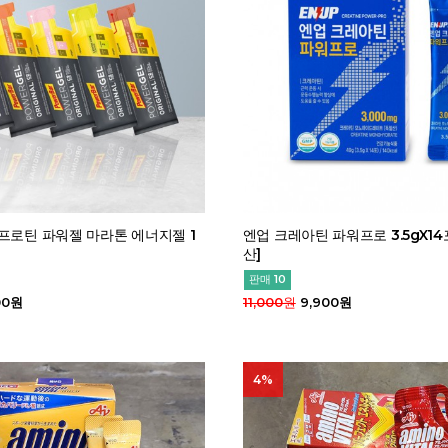
프로틴 파워젤 마라톤 에너지젤 1
엔업 크레아틴 파워프로 3.5gX14
산]
판매 10
00원
11,000원
9,900원
4%