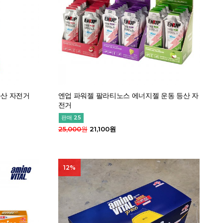
등산 자전거
엔업 파워젤 팔라티노스 에너지젤 운동 등산 자
전거
판매 25
25,000원
21,100원
12%