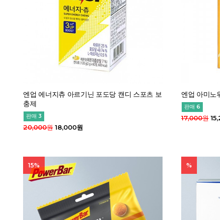
엔업 에너지츄 아르기닌 포도당 캔디 스포츠 보
엔업 아미노
충제
판매 6
판매 3
17,000원
15
20,000원
18,000원
15%
%