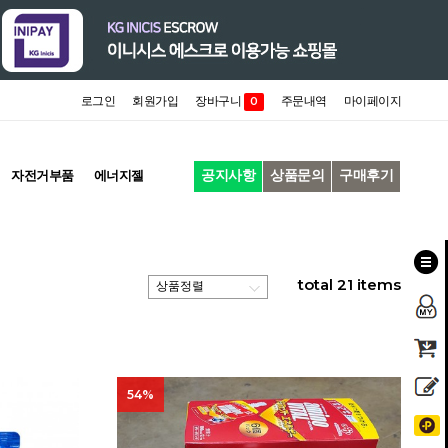
로그인
회원가입
장바구니
주문내역
마이페이지
0
공지사항
상품문의
구매후기
자전거부품
에너지젤
total
21
items
54%