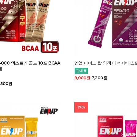
000 엑스트라 골드 10포 BCAA
엔업 아미노 팥 양갱 에너지바 스
제
판매 8
8,000원
7,200원
,500원
17%