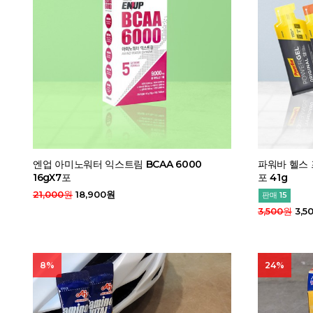
엔업 아미노워터 익스트림 BCAA 6000
파워바 헬스 
16gX7포
포 41g
21,000원
18,900원
판매 15
3,500원
3,5
8%
24%