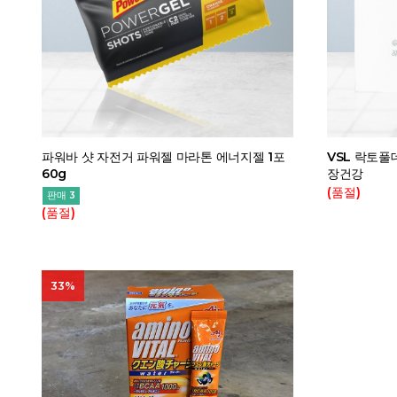
파워바 샷 자전거 파워젤 마라톤 에너지젤 1포
VSL 락토풀
60g
장건강
(품절)
판매 3
(품절)
33%