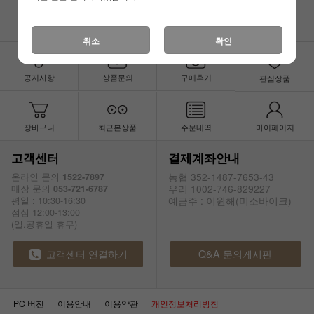
취소
확인
공지사항
상품문의
구매후기
관심상품
장바구니
최근본상품
주문내역
마이페이지
고객센터
결제계좌안내
농협 352-1487-7653-43
온라인 문의
1522-7897
우리 1002-746-829227
매장 문의
053-721-6787
예금주 : 이원해(미소바이크)
평일 : 10:30-16:30
점심 12:00-13:00
(일.공휴일 휴무)
고객센터 연결하기
Q&A 문의게시판
PC 버전
이용안내
이용약관
개인정보처리방침