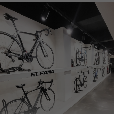
페이코 ID로
PAYCO 바