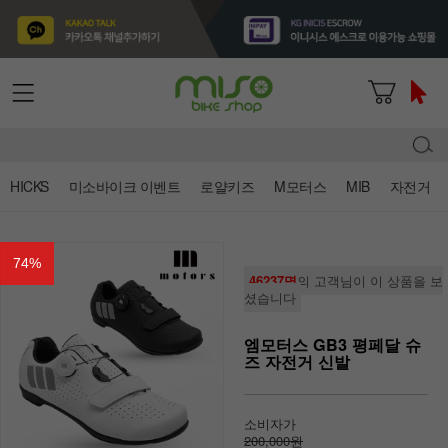
HICKS
미소바이크 이벤트
로얄키즈
M모터스
MIB
자전거
74
%
46237명
의 고객님이 이 상품을 보
셨습니다
엠모터스 GB3 평페달 슈
즈 자전거 신발
소비자가
200,000원