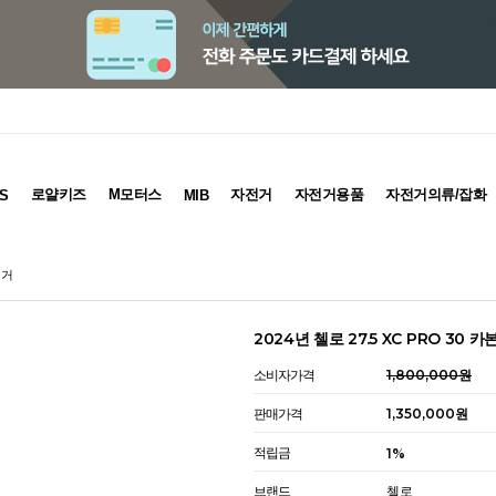
로얄키즈
M모터스
자전거
자전거용품
자전거의류/잡화
S
MIB
전거
2024년 첼로 27.5 XC PRO 30 
소비자가격
1,800,000원
판매가격
1,350,000원
적립금
1%
브랜드
첼로