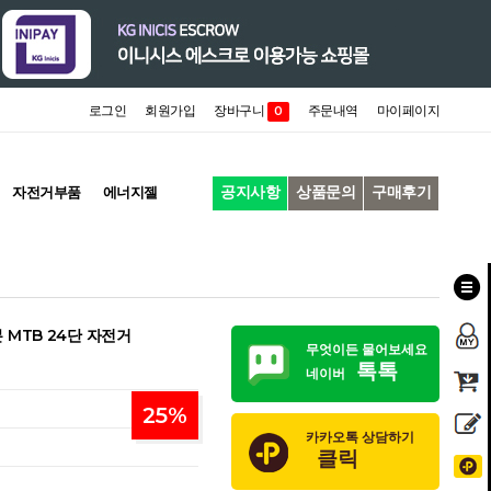
로그인
회원가입
장바구니
주문내역
마이페이지
0
공지사항
상품문의
구매후기
자전거부품
에너지젤
카본 MTB 24단 자전거
무엇이든 물어보세요
톡톡
네이버
25
%
카카오톡 상담하기
클릭