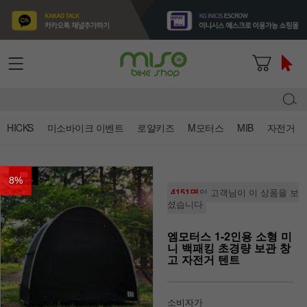
HICKS
미소바이크 이벤트
로얄키즈
M모터스
MIB
자전거
8
%
4151명
의 고객님이 이 상품을 보
셨습니다
엠모터스 1-2인용 소형 미
니 백패킹 초경량 보관 창
고 자전거 텐트
소비자가