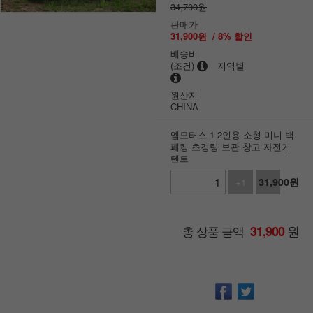
34,700원
판매가
31,900
원
/
8
% 할인
배송비
(조건)
지역별
원산지
CHINA
엠모터스 1-2인용 소형 미니 백
패킹 초경량 보관 창고 자전거
텐트
31,900
원
+1
-1
원
총 상품 금액
31,900