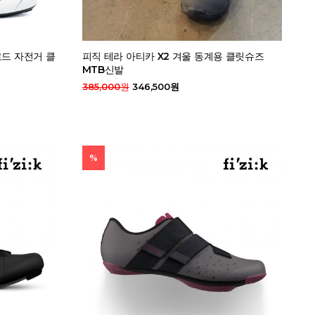
로드 자전거 클
피직 테라 아티카 X2 겨울 동계용 클릿슈즈
MTB신발
385,000원
346,500원
%