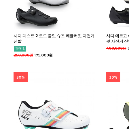
시디 패스트 2 로드 클릿 슈즈 레귤러핏 자전거
시디 에르고 
신발
핏 자전거 신
400,000원
판매 2
250,000원
175,000원
30%
30%