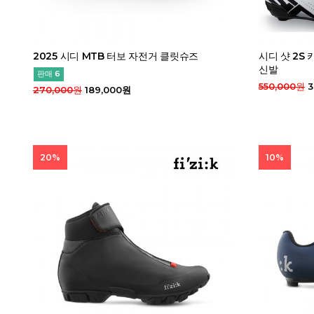
2025 시디 MTB 터보 자전거 클릿슈즈
시디 샷 2S
신발
판매 6
550,000원
3
270,000원
189,000원
20%
10%