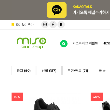
B
즐겨찾기추가
미소바이크 이벤트
HICK
장갑 (80)
신발 (157)
두건/밴드 (71)
배낭
10%
40%