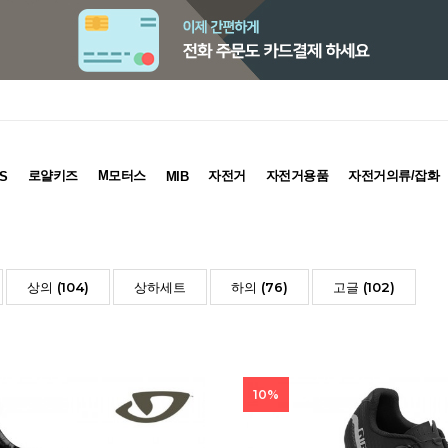
로얄키즈
M모터스
자전거
자전거용품
자전거의류/잡화
S
MIB
상의 (104)
상하세트
하의 (76)
고글 (102)
10%