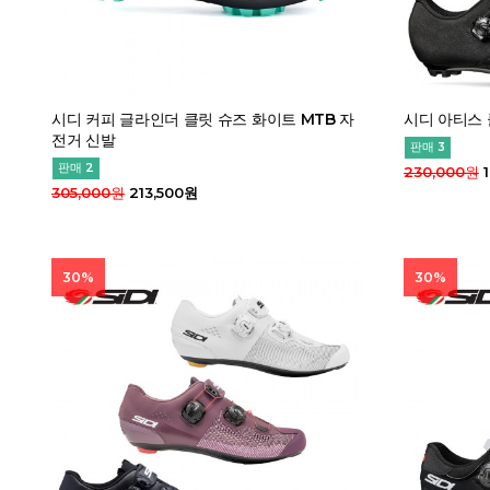
시디 커피 글라인더 클릿 슈즈 화이트 MTB 자
시디 아티스 
전거 신발
판매 3
판매 2
230,000원
1
305,000원
213,500원
30%
30%