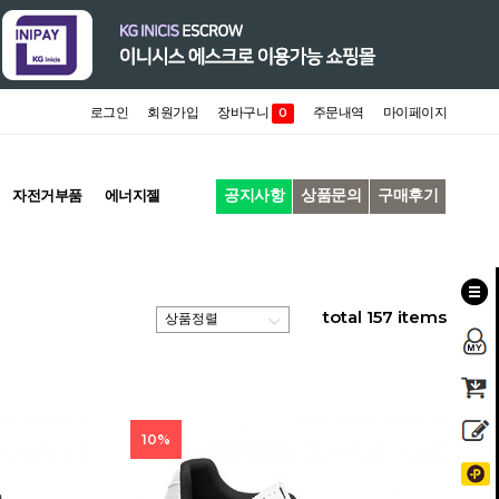
로그인
회원가입
장바구니
주문내역
마이페이지
0
공지사항
상품문의
구매후기
자전거부품
에너지젤
total
157
items
10%