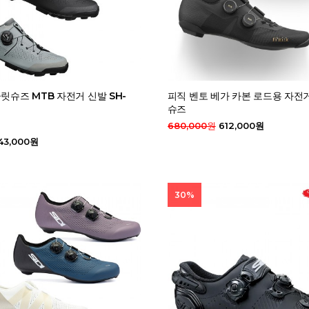
클릿슈즈 MTB 자전거 신발 SH-
피직 벤토 베가 카본 로드용 자전
슈즈
680,000원
612,000원
43,000원
30%