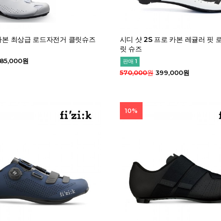
 카본 최상급 로드자전거 클릿슈즈
시디 샷 2S 프로 카본 레귤러 핏 
릿 슈즈
85,000원
판매 1
570,000원
399,000원
10%