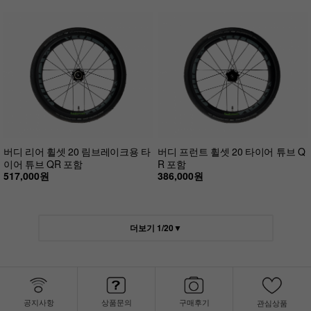
버디 리어 휠셋 20 림브레이크용 타
버디 프런트 휠셋 20 타이어 튜브 Q
이어 튜브 QR 포함
R 포함
517,000원
386,000원
더보기
1
/
20
▼
공지사항
상품문의
구매후기
관심상품