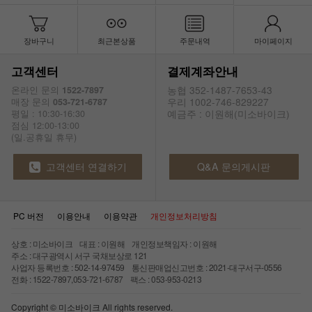
장바구니
최근본상품
주문내역
마이페이지
고객센터
결제계좌안내
농협 352-1487-7653-43
온라인 문의
1522-7897
우리 1002-746-829227
매장 문의
053-721-6787
예금주 : 이원해(미소바이크)
평일 : 10:30-16:30
점심 12:00-13:00
(일.공휴일 휴무)
고객센터 연결하기
Q&A 문의게시판
PC 버전
이용안내
이용약관
개인정보처리방침
상호 : 미소바이크 대표 : 이원해 개인정보책임자 : 이원해
주소 : 대구광역시 서구 국채보상로 121
사업자 등록번호 : 502-14-97459 통신판매업신고번호 : 2021-대구서구-0556
전화 : 1522-7897,053-721-6787 팩스 : 053-953-0213
Copyright © 미소바이크 All rights reserved.