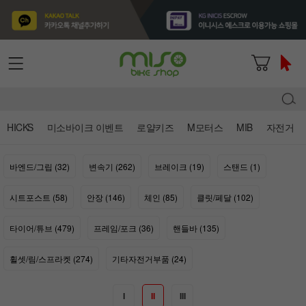
HICKS
미소바이크 이벤트
로얄키즈
M모터스
MIB
자전거
바엔드/그립 (32)
변속기 (262)
브레이크 (19)
스탠드 (1)
시트포스트 (58)
안장 (146)
체인 (85)
클릿/페달 (102)
타이어/튜브 (479)
프레임/포크 (36)
핸들바 (135)
휠셋/림/스프라켓 (274)
기타자전거부품 (24)
I
II
III