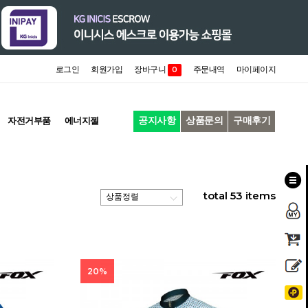
로그인
회원가입
장바구니
주문내역
마이페이지
0
공지사항
상품문의
구매후기
자전거부품
에너지젤
total
53
items
20%