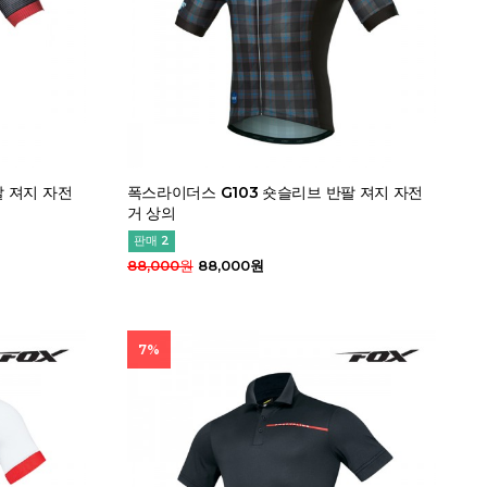
팔 져지 자전
폭스라이더스 G103 숏슬리브 반팔 져지 자전
거 상의
판매 2
88,000원
88,000원
7%