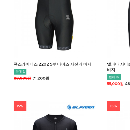
폭스라이더스 2202 5부 타이즈 자전거 바지
엘파마 사이클
바지
판매 2
판매 15
89,000원
71,200원
55,000원
46
15%
15%