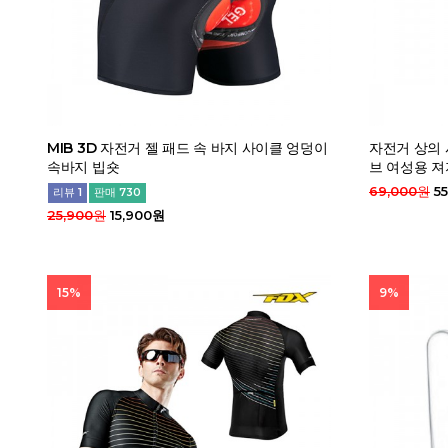
MIB 3D 자전거 젤 패드 속 바지 사이클 엉덩이
자전거 상의 
속바지 빕숏
브 여성용 져
69,000원
55
리뷰 1
판매 730
25,900원
15,900원
15%
9%