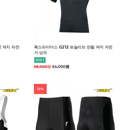
팔 져지 자전
폭스라이더스 G212 숏슬리브 반팔 져지 자전
거 상의
판매 1
58,000원
54,000원
15%