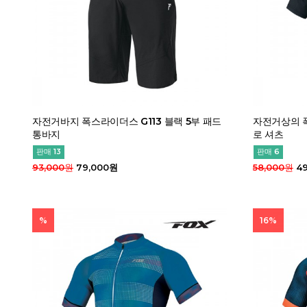
자전거바지 폭스라이더스 G113 블랙 5부 패드
자전거상의 폭
통바지
로 셔츠
판매 13
판매 6
93,000원
79,000원
58,000원
49
%
16%