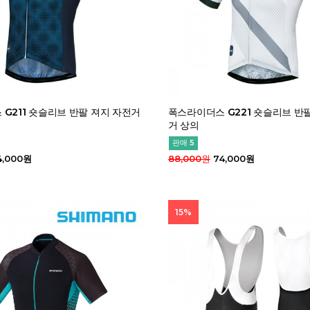
G211 숏슬리브 반팔 져지 자전거
폭스라이더스 G221 숏슬리브 반
거 상의
판매 5
4,000원
88,000원
74,000원
15%