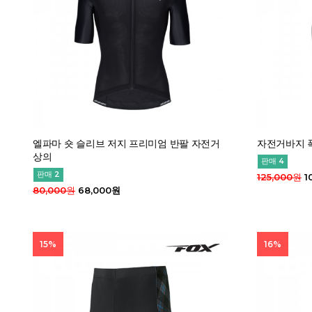
엘파마 숏 슬리브 저지 프리미엄 반팔 자전거
자전거바지 폭
상의
판매 4
판매 2
125,000원
1
80,000원
68,000원
15%
16%