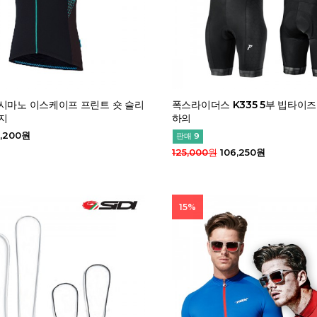
시마노 이스케이프 프린트 숏 슬리
폭스라이더스 K335 5부 빕타이즈
지
하의
,200원
판매 9
125,000원
106,250원
15%