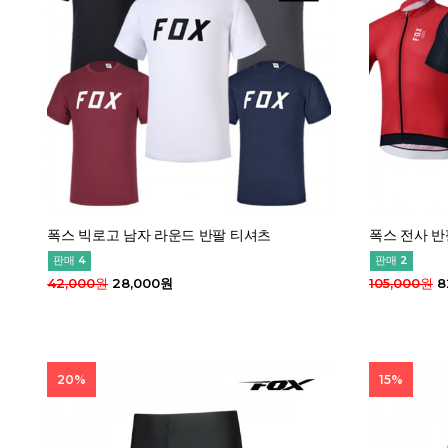
폭스 빅로고 남자 라운드 반팔 티셔츠
폭스 전사 반
판매 4
판매 2
42,000원
28,000원
105,000원
8
20%
15%