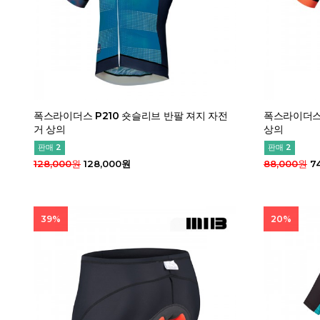
폭스라이더스 P210 숏슬리브 반팔 져지 자전
폭스라이더스 
거 상의
상의
판매 2
판매 2
128,000원
128,000원
88,000원
7
39%
20%