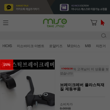
HICKS
미소바이크 이벤트
로얄키즈
M모터스
MIB
자전거
15
%
12956명
의 고객님이 이 상품을 보
셨습니다
브레이크레버 플라스틱재
질 제동부품
소비자가
8,000원