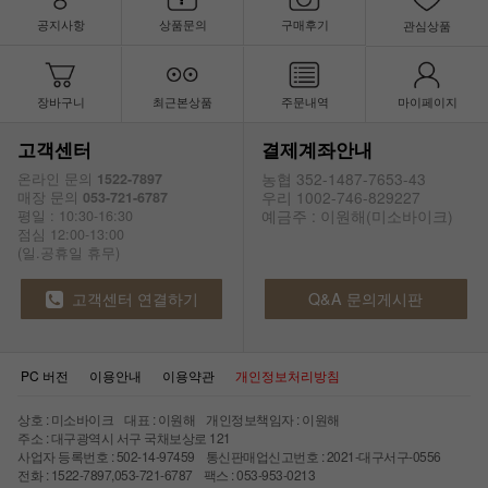
공지사항
상품문의
구매후기
관심상품
장바구니
최근본상품
주문내역
마이페이지
고객센터
결제계좌안내
농협 352-1487-7653-43
온라인 문의
1522-7897
우리 1002-746-829227
매장 문의
053-721-6787
예금주 : 이원해(미소바이크)
평일 : 10:30-16:30
점심 12:00-13:00
(일.공휴일 휴무)
고객센터 연결하기
Q&A 문의게시판
PC 버전
이용안내
이용약관
개인정보처리방침
상호 : 미소바이크 대표 : 이원해 개인정보책임자 : 이원해
주소 : 대구광역시 서구 국채보상로 121
사업자 등록번호 : 502-14-97459 통신판매업신고번호 : 2021-대구서구-0556
전화 : 1522-7897,053-721-6787 팩스 : 053-953-0213