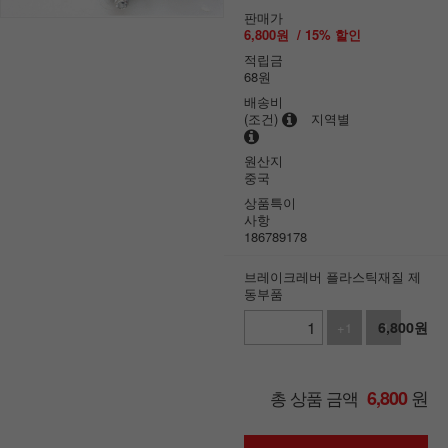
판매가
6,800
원
/
15
% 할인
적립금
68원
배송비
(조건)
지역별
원산지
중국
상품특이
사항
186789178
브레이크레버 플라스틱재질 제
동부품
6,800
원
+1
-1
원
총 상품 금액
6,800