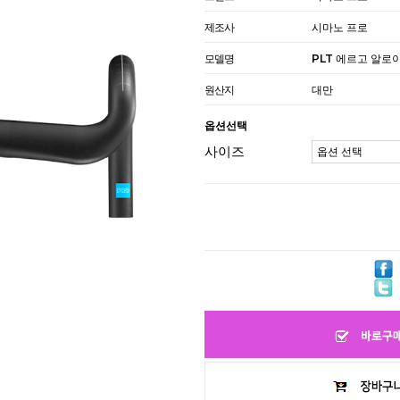
제조사
시마노 프로
모델명
PLT 에르고 알로
원산지
대만
옵션선택
사이즈