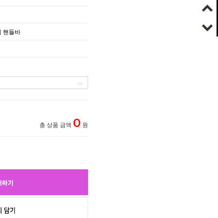
이 핸들바
0
총 상품 금액
원