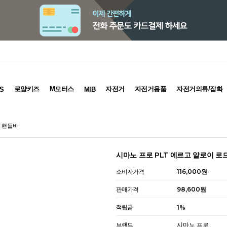
로얄키즈
M모터스
자전거
자전거용품
자전거의류/잡화
S
MIB
거 핸들바
시마노 프로 PLT 에르고 알로이 로
소비자가격
116,000원
판매가격
98,600원
적립금
1%
브랜드
시마노 프로