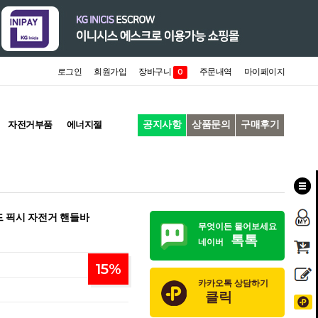
로그인
회원가입
장바구니
주문내역
마이페이지
0
공지사항
상품문의
구매후기
자전거부품
에너지젤
드 픽시 자전거 핸들바
무엇이든 물어보세요
톡톡
네이버
15
%
카카오톡 상담하기
클릭