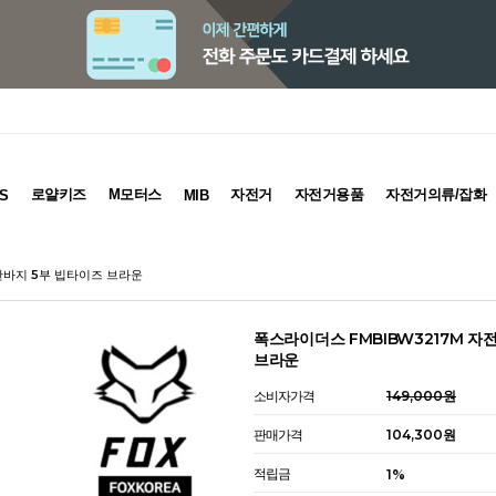
로얄키즈
M모터스
자전거
자전거용품
자전거의류/잡화
S
MIB
 반바지 5부 빕타이즈 브라운
폭스라이더스 FMBIBW3217M 자
브라운
소비자가격
149,000원
판매가격
104,300원
적립금
1%