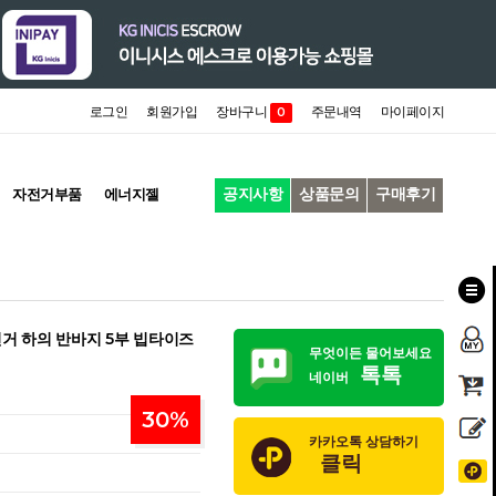
로그인
회원가입
장바구니
주문내역
마이페이지
0
공지사항
상품문의
구매후기
자전거부품
에너지젤
전거 하의 반바지 5부 빕타이즈
무엇이든 물어보세요
톡톡
네이버
30
%
카카오톡 상담하기
클릭