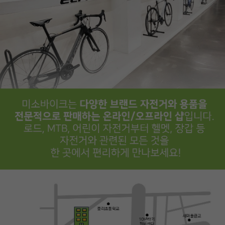
페이코 ID로
PAYCO 바