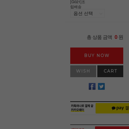
[G021]조
립배송
원
총 상품 금액
0
BUY NOW
WISH
CART