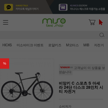
HICKS
미소바이크 이벤트
로얄키즈
M모터스
MIB
자전거
%
3099명
의 고객님이 이 상품을 보
셨습니다
비앙키 C 스포츠 S 아세
라 24단 디스크 28인치 시
티 자전거
소비자가