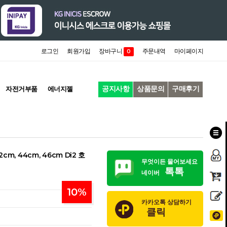
로그인
회원가입
장바구니
주문내역
마이페이지
0
공지사항
상품문의
구매후기
자전거부품
에너지젤
m, 44cm, 46cm Di2 호
무엇이든 물어보세요
톡톡
네이버
10
%
카카오톡 상담하기
클릭