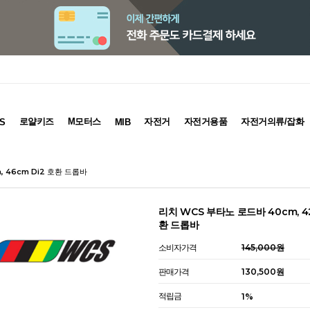
로얄키즈
M모터스
자전거
자전거용품
자전거의류/잡화
S
MIB
, 46cm Di2 호환 드롭바
리치 WCS 부타노 로드바 40cm, 42c
환 드롭바
소비자가격
145,000원
판매가격
130,500원
적립금
1%