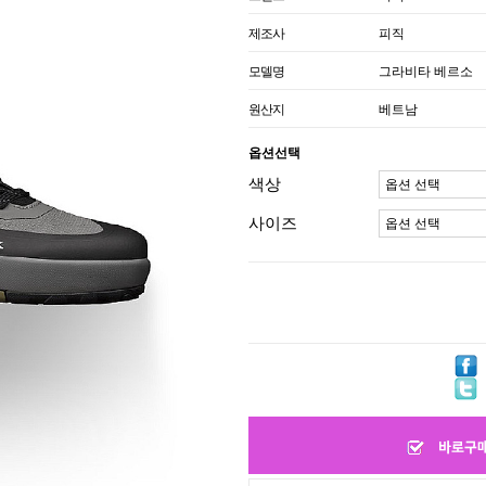
제조사
피직
모델명
그라비타 베르소
원산지
베트남
옵션선택
색상
사이즈