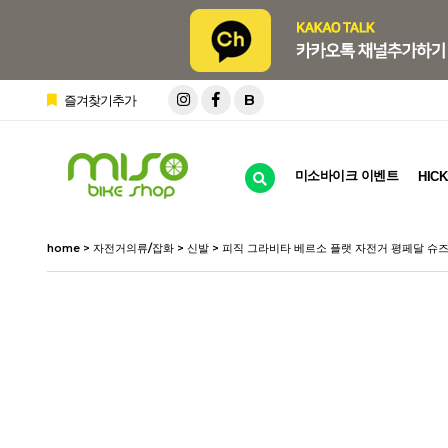
B
즐겨찾기추가
미소바이크 이벤트
HICK
home
>
자전거의류/잡화
>
신발
> 피직 그라비타 베르소 플랫 자전거 평페달 슈