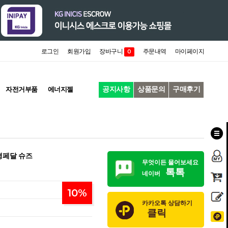
로그인
회원가입
장바구니
주문내역
마이페이지
0
공지사항
상품문의
구매후기
자전거부품
에너지젤
평페달 슈즈
무엇이든 물어보세요
톡톡
네이버
10
%
카카오톡 상담하기
클릭