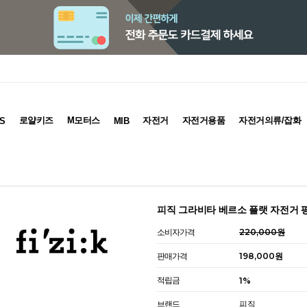
로얄키즈
M모터스
자전거
자전거용품
자전거의류/잡화
S
MIB
즈
피직 그라비타 베르소 플랫 자전거 
소비자가격
220,000원
판매가격
198,000원
적립금
1%
브랜드
피직