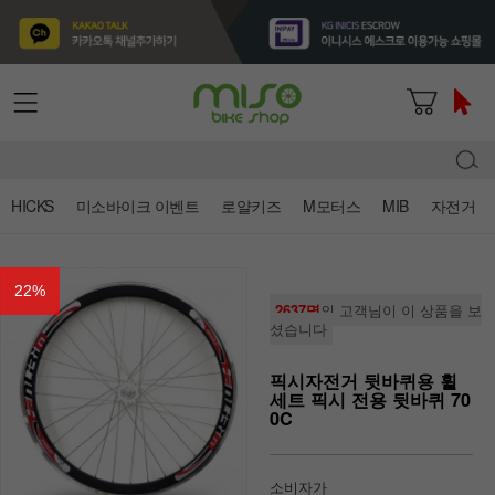
HICKS
미소바이크 이벤트
로얄키즈
M모터스
MIB
자전거
22
%
2637명
의 고객님이 이 상품을 보
셨습니다
픽시자전거 뒷바퀴용 휠
세트 픽시 전용 뒷바퀴 70
0C
소비자가