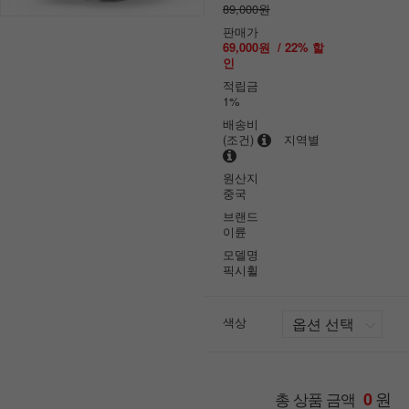
89,000원
판매가
69,000원
/
22
% 할
인
적립금
1%
배송비
(조건)
지역별
원산지
중국
브랜드
이륜
모델명
픽시휠
색상
원
총 상품 금액
0