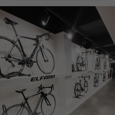
페이코 ID로
PAYCO 바