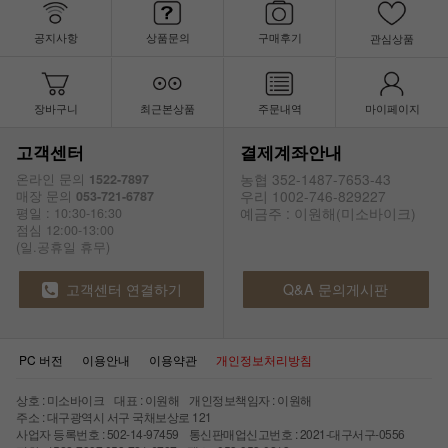
공지사항
상품문의
구매후기
관심상품
장바구니
최근본상품
주문내역
마이페이지
고객센터
결제계좌안내
농협 352-1487-7653-43
온라인 문의
1522-7897
우리 1002-746-829227
매장 문의
053-721-6787
예금주 : 이원해(미소바이크)
평일 : 10:30-16:30
점심 12:00-13:00
(일.공휴일 휴무)
고객센터 연결하기
Q&A 문의게시판
PC 버전
이용안내
이용약관
개인정보처리방침
상호 : 미소바이크 대표 : 이원해 개인정보책임자 : 이원해
주소 : 대구광역시 서구 국채보상로 121
사업자 등록번호 : 502-14-97459 통신판매업신고번호 : 2021-대구서구-0556