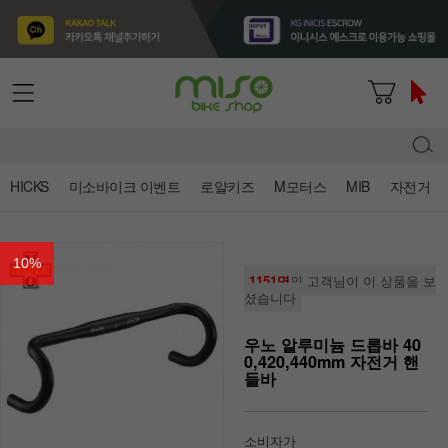
HICKS
미소바이크 이벤트
로얄키즈
M모터스
MIB
자전거
10
%
1151명
의 고객님이 이 상품을 보
셨습니다
우노 알루미늄 드롭바 40
0,420,440mm 자전거 핸
들바
소비자가