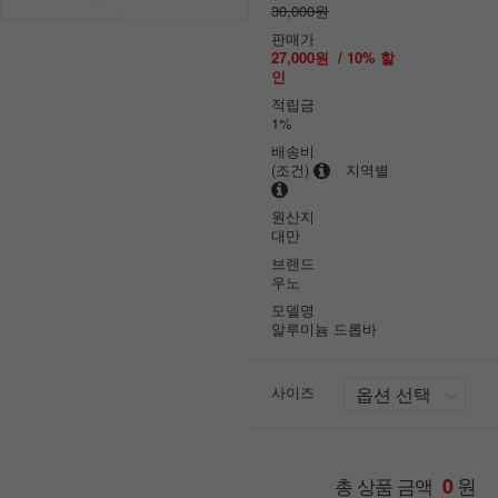
30,000원
판매가
27,000원
/
10
% 할
인
적립금
1%
배송비
(조건)
지역별
원산지
대만
브랜드
우노
모델명
알루미늄 드롭바
사이즈
원
총 상품 금액
0