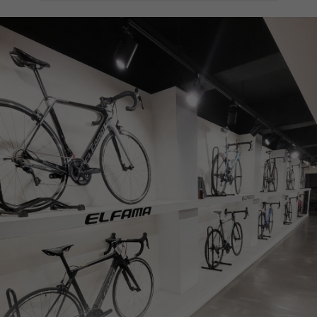
페이코 ID로
PAYCO 바