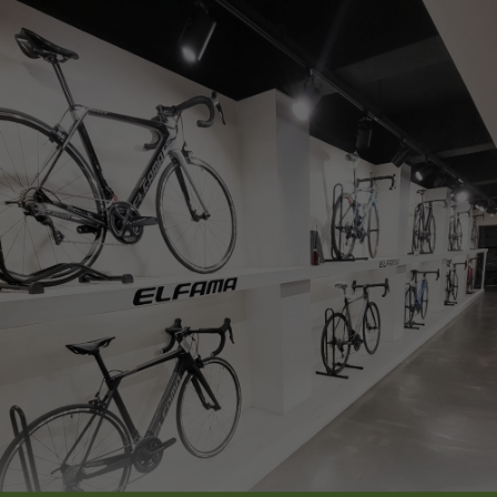
페이코 ID로
PAYCO 바