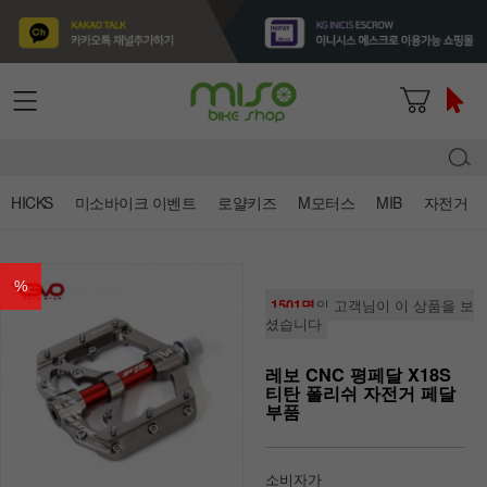
HICKS
미소바이크 이벤트
로얄키즈
M모터스
MIB
자전거
%
1501명
의 고객님이 이 상품을 보
셨습니다
레보 CNC 평페달 X18S
티탄 폴리쉬 자전거 페달
부품
소비자가