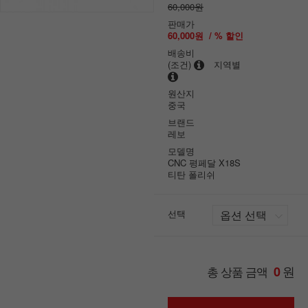
60,000원
판매가
60,000원
/ % 할인
배송비
(조건)
지역별
원산지
중국
브랜드
레보
모델명
CNC 평페달 X18S
티탄 폴리쉬
선택
원
총 상품 금액
0