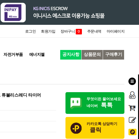
로그인
회원가입
장바구니
주문내역
마이페이지
0
공지사항
상품문의
구매후기
자전거부품
에너지젤
로드 튜블리스레디 타이어
무엇이든 물어보세요
톡톡
네이버
카카오톡 상담하기
클릭