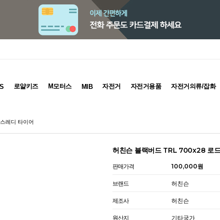
로얄키즈
M모터스
자전거
자전거용품
자전거의류/잡화
S
MIB
블리스레디 타이어
허친슨 블랙버드 TRL 700x28 
판매가격
100,000원
브랜드
허친슨
제조사
허친슨
원산지
기타국가