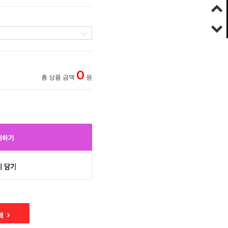
0
총 상품 금액
원