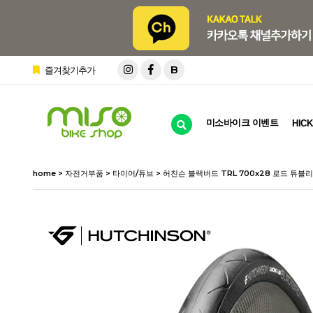
B
즐겨찾기추가
미소바이크 이벤트
HICK
home
>
자전거부품
>
타이어/튜브
> 허친슨 블랙버드 TRL 700x28 로드 튜