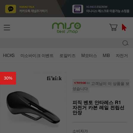
HICKS
미소바이크 이벤트
로얄키즈
M모터스
MIB
자전거
30
%
1702명
의 고객님이 이 상품을 보
셨습니다
피직 벤토 안타레스 R1
자전거 카본 레일 전립선
안장
소비자가