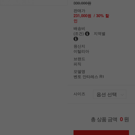
330,000원
판매가
231,000원
/
30
% 할
인
배송비
(조건)
지역별
원산지
이탈리아
브랜드
피직
모델명
벤토 안타레스 R1
사이즈
원
총 상품 금액
0