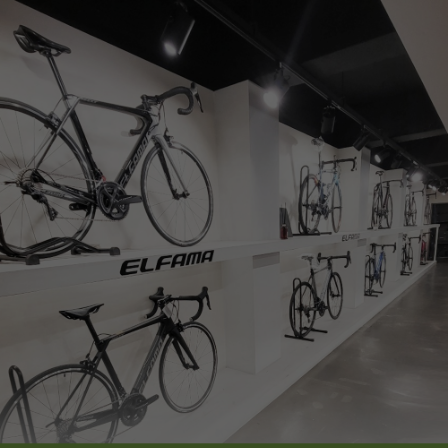
페이코 ID로
PAYCO 바