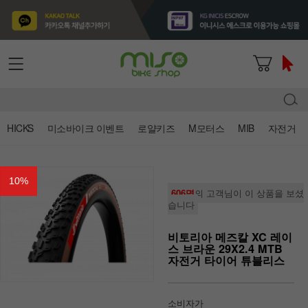
HICKS
미소바이크 이벤트
로얄키즈
M모터스
MIB
자전거
10
%
606명
의 고객님이 이 상품을 보셨
습니다
비토리아 메즈칼 XC 레이
스 브라운 29X2.4 MTB
자전거 타이어 튜블리스
소비자가