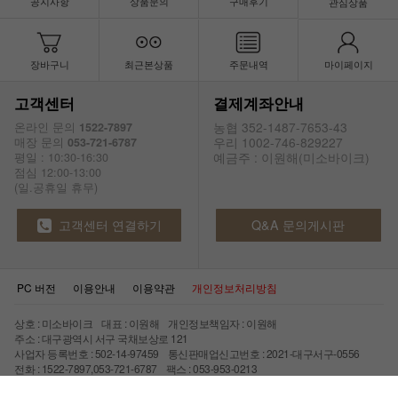
공지사항
상품문의
구매후기
관심상품
장바구니
최근본상품
주문내역
마이페이지
고객센터
결제계좌안내
농협 352-1487-7653-43
온라인 문의
1522-7897
우리 1002-746-829227
매장 문의
053-721-6787
예금주 : 이원해(미소바이크)
평일 : 10:30-16:30
점심 12:00-13:00
(일.공휴일 휴무)
고객센터 연결하기
Q&A 문의게시판
PC 버전
이용안내
이용약관
개인정보처리방침
상호 : 미소바이크 대표 : 이원해 개인정보책임자 : 이원해
주소 : 대구광역시 서구 국채보상로 121
사업자 등록번호 : 502-14-97459 통신판매업신고번호 : 2021-대구서구-0556
전화 : 1522-7897,053-721-6787 팩스 : 053-953-0213