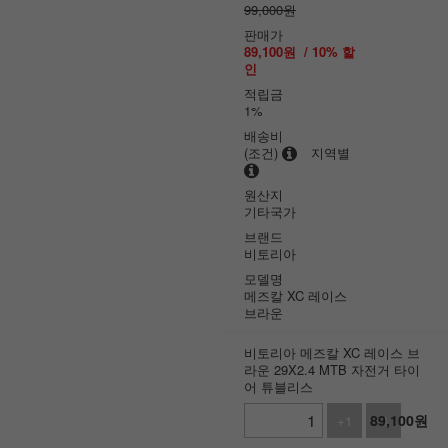
99,000원
판매가
89,100
원
/
10
% 할
인
적립금
1%
배송비
(조건)
지역별
원산지
기타국가
브랜드
비토리아
모델명
메즈칼 XC 레이스
브라운
비토리아 메즈칼 XC 레이스 브
라운 29X2.4 MTB 자전거 타이
어 튜블리스
89,100
원
+1
-1