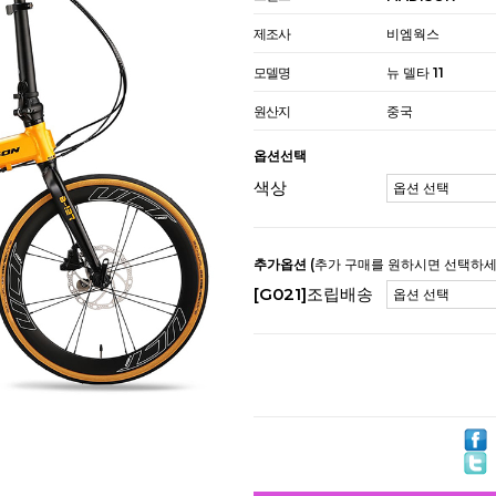
제조사
비엠웍스
모델명
뉴 델타 11
원산지
중국
옵션선택
색상
추가옵션
(추가 구매를 원하시면 선택하세
[G021]조립배송