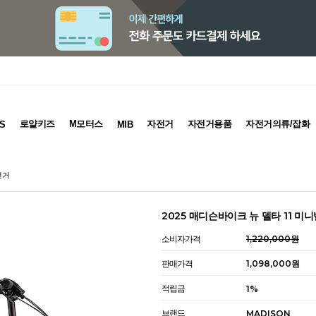
로얄키즈
M모터스
자전거
자전거용품
자전거의류/잡화
S
MIB
전거
2025 매디슨바이크 뉴 델타 11 
소비자가격
1,220,000원
판매가격
1,098,000원
적립금
1%
브랜드
MADISON