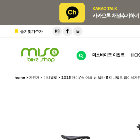
B
즐겨찾기추가
미소바이크 이벤트
HICK
home
>
자전거
>
미니벨로
> 2025 매디슨바이크 뉴 델타 11 미니벨로 접이식자