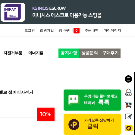
로그인
회원가입
장바구니
주문내역
마이페이지
0
공지사항
상품문의
구매후기
자전거부품
에너지젤
미니벨로 접이식자전거
무엇이든 물어보세요
톡톡
네이버
10
%
카카오톡 상담하기
클릭