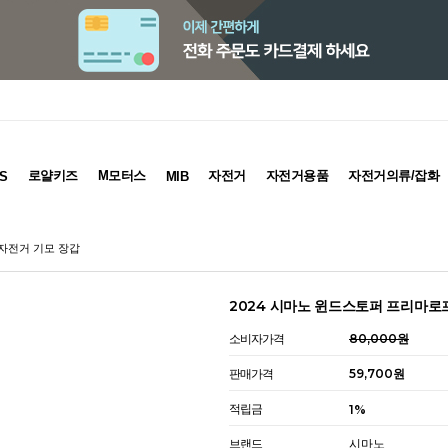
로얄키즈
M모터스
자전거
자전거용품
자전거의류/잡화
S
MIB
 자전거 기모 장갑
2024 시마노 윈드스토퍼 프리마로
소비자가격
80,000원
판매가격
59,700원
적립금
1%
브랜드
시마노