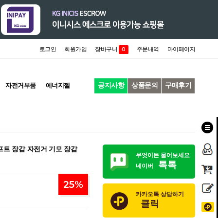
로그인
회원가입
장바구니
주문내역
마이페이지
0
공지사항
상품문의
구매후기
자전거부품
에너지젤
프트 장갑 자전거 기모 장갑
무엇이든 물어보세요
톡톡
네이버
25
%
카카오톡 상담하기
클릭