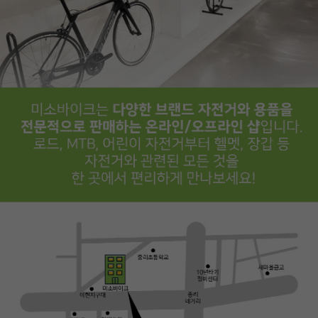
PAYCO 바