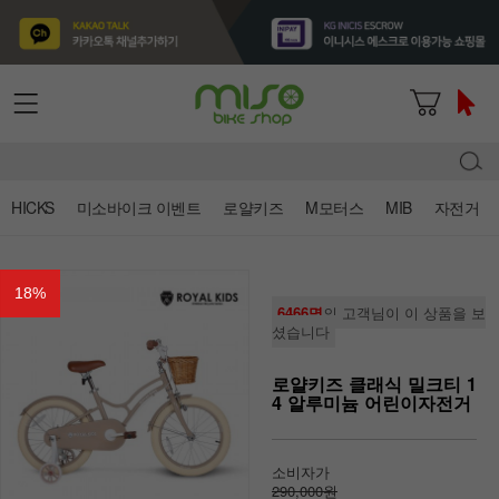
HICKS
미소바이크 이벤트
로얄키즈
M모터스
MIB
자전거
18
%
6466명
의 고객님이 이 상품을 보
셨습니다
로얄키즈 클래식 밀크티 1
4 알루미늄 어린이자전거
소비자가
290,000원