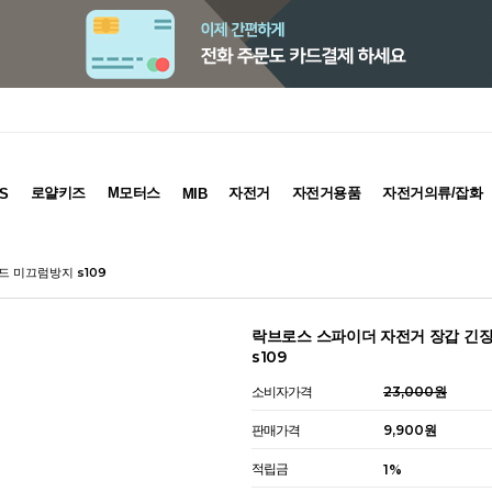
로얄키즈
M모터스
자전거
자전거용품
자전거의류/잡화
S
MIB
 미끄럼방지 s109
락브로스 스파이더 자전거 장갑 긴
s109
소비자가격
23,000원
판매가격
9,900원
적립금
1%