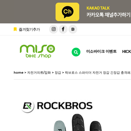
B
즐겨찾기추가
미소바이크 이벤트
HICK
home
>
자전거의류/잡화
>
장갑
> 락브로스 스파이더 자전거 장갑 긴장갑 충격패드