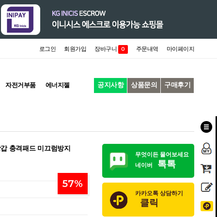
로그인
회원가입
장바구니
주문내역
마이페이지
0
공지사항
상품문의
구매후기
자전거부품
에너지젤
장갑 충격패드 미끄럼방지
무엇이든 물어보세요
톡톡
네이버
57
%
카카오톡 상담하기
클릭