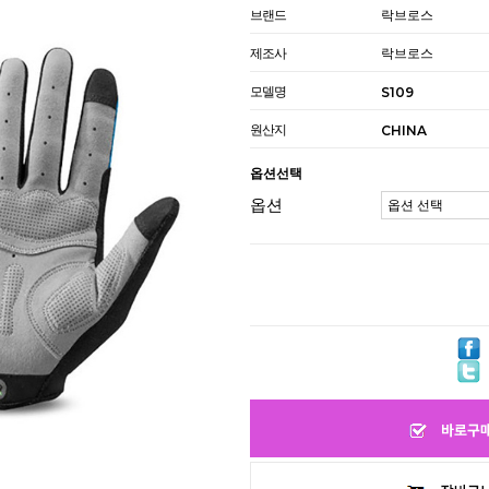
브랜드
락브로스
제조사
락브로스
모델명
S109
원산지
CHINA
옵션선택
옵션