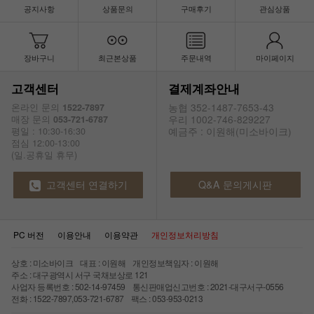
공지사항
상품문의
구매후기
관심상품
장바구니
최근본상품
주문내역
마이페이지
고객센터
결제계좌안내
농협 352-1487-7653-43
온라인 문의
1522-7897
우리 1002-746-829227
매장 문의
053-721-6787
예금주 : 이원해(미소바이크)
평일 : 10:30-16:30
점심 12:00-13:00
(일.공휴일 휴무)
고객센터 연결하기
Q&A 문의게시판
PC 버전
이용안내
이용약관
개인정보처리방침
상호 : 미소바이크 대표 : 이원해 개인정보책임자 : 이원해
주소 : 대구광역시 서구 국채보상로 121
사업자 등록번호 : 502-14-97459 통신판매업신고번호 : 2021-대구서구-0556
전화 : 1522-7897,053-721-6787 팩스 : 053-953-0213