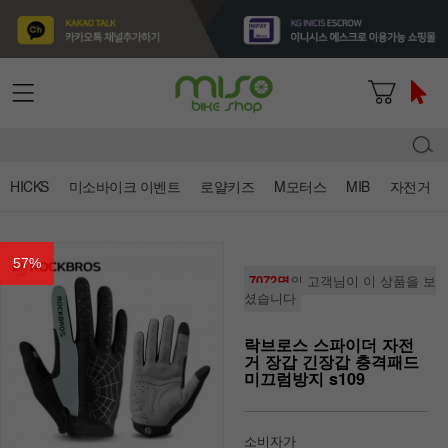
HICKS
미소바이크 이벤트
로얄키즈
M모터스
MIB
자전거
57
%
7072명
의 고객님이 이 상품을 보
셨습니다
락브로스 스파이더 자전
거 장갑 긴장갑 충격패드
미끄럼방지 s109
소비자가