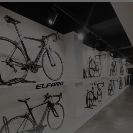
페이코 ID로
PAYCO 바