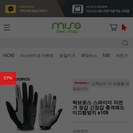
HICKS
미소바이크 이벤트
로얄키즈
M모터스
MIB
자전거
57
%
7038명
의 고객님이 이 상품을 보
셨습니다
락브로스 스파이더 자전
거 장갑 긴장갑 충격패드
미끄럼방지 s109
소비자가