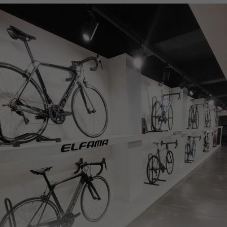
페이코 ID로
PAYCO 바