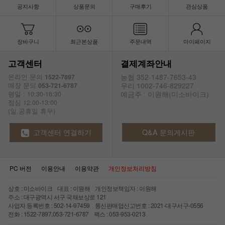
공지사항
상품문의
구매후기
관심상품
장바구니
최근본상품
주문내역
마이페이지
고객센터
결제계좌안내
농협 352-1487-7653-43
온라인 문의
1522-7897
우리 1002-746-829227
매장 문의
053-721-6787
예금주 : 이원해(미소바이크)
평일 : 10:30-16:30
점심 12:00-13:00
(일.공휴일 휴무)
고객센터 연결하기
Q&A 문의게시판
PC 버전
이용안내
이용약관
개인정보처리방침
상호 : 미소바이크 대표 : 이원해 개인정보책임자 : 이원해
주소 : 대구광역시 서구 국채보상로 121
사업자 등록번호 : 502-14-97459 통신판매업신고번호 : 2021-대구서구-0556
전화 : 1522-7897,053-721-6787 팩스 : 053-953-0213