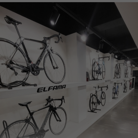
페이코 ID로
PAYCO 바