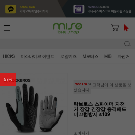
HICKS
미소바이크 이벤트
로얄키즈
M모터스
MIB
자전거
57
%
7001명
의 고객님이 이 상품을 보
셨습니다
락브로스 스파이더 자전
거 장갑 긴장갑 충격패드
미끄럼방지 s109
소비자가