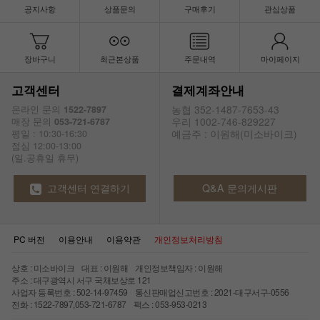
공지사항
상품문의
구매후기
관심상품
장바구니
최근본상품
주문내역
마이페이지
고객센터
결제계좌안내
농협 352-1487-7653-43
온라인 문의
1522-7897
우리 1002-746-829227
매장 문의
053-721-6787
예금주 : 이원해(미소바이크)
평일 : 10:30-16:30
점심 12:00-13:00
(일.공휴일 휴무)
고객센터 연결하기
Q&A 문의게시판
PC 버전
이용안내
이용약관
개인정보처리방침
상호 : 미소바이크 대표 : 이원해 개인정보책임자 : 이원해
주소 : 대구광역시 서구 국채보상로 121
사업자 등록번호 : 502-14-97459 통신판매업신고번호 : 2021-대구서구-0556
전화 : 1522-7897,053-721-6787 팩스 : 053-953-0213