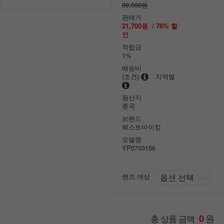
89,000원
판매가
21,700원
/
76
% 할
인
적립금
1%
배송비
(조건)
지역별
원산지
중국
브랜드
웨스트바이킹
모델명
YP0703156
렌즈:색상
원
총 상품 금액
0