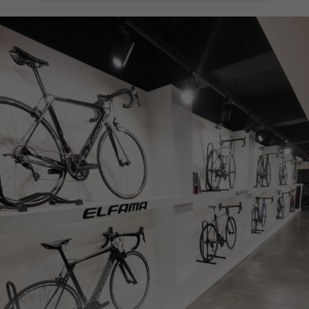
페이코 ID로
PAYCO 바