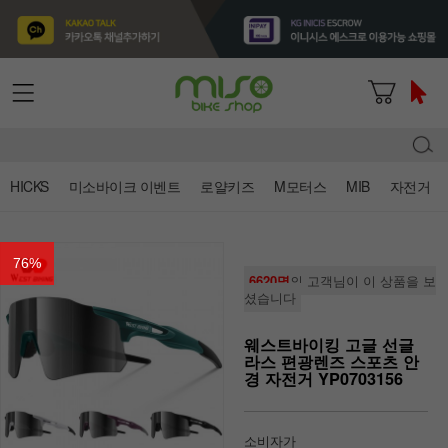
HICKS
미소바이크 이벤트
로얄키즈
M모터스
MIB
자전거
76
%
6620명
의 고객님이 이 상품을 보
셨습니다
웨스트바이킹 고글 선글
라스 편광렌즈 스포츠 안
경 자전거 YP0703156
소비자가