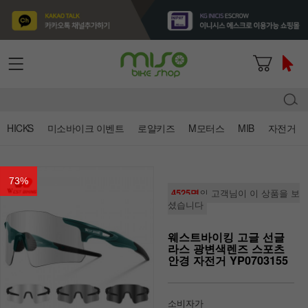
HICKS
미소바이크 이벤트
로얄키즈
M모터스
MIB
자전거
73
%
4525명
의 고객님이 이 상품을 보
셨습니다
웨스트바이킹 고글 선글
라스 광변색렌즈 스포츠
안경 자전거 YP0703155
소비자가