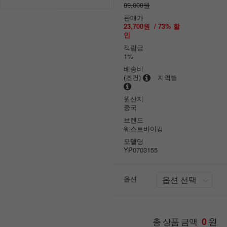
89,000원
판매가
23,700원
/
73
% 할
인
적립금
1%
배송비
(조건)
지역별
원산지
중국
브랜드
웨스트바이킹
모델명
YP0703155
옵션
원
총 상품 금액
0