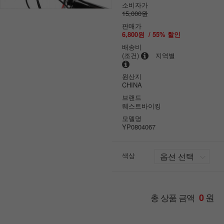
소비자가
15,000원
판매가
6,800원
/
55
% 할인
배송비
(조건)
지역별
원산지
CHINA
브랜드
웨스트바이킹
모델명
YP0804067
색상
원
총 상품 금액
0