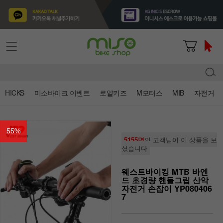
HICKS
미소바이크 이벤트
로얄키즈
M모터스
MIB
자전거
55
%
5155명
의 고객님이 이 상품을 보
셨습니다
웨스트바이킹 MTB 바엔
드 초경량 핸들그립 산악
자전거 손잡이 YP080406
7