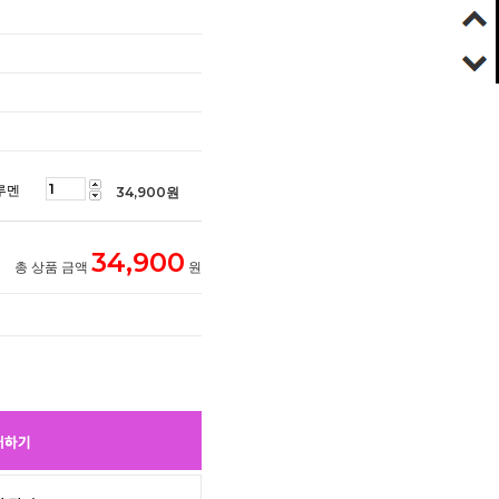
루멘
34,900
원
34,900
총 상품 금액
원