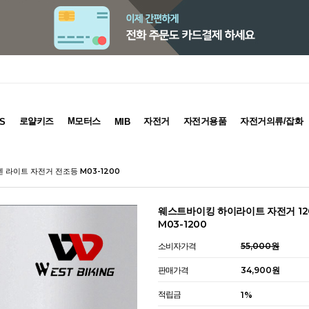
로얄키즈
M모터스
자전거
자전거용품
자전거의류/잡화
S
MIB
 라이트 자전거 전조등 M03-1200
웨스트바이킹 하이라이트 자전거 12
M03-1200
소비자가격
55,000원
판매가격
34,900
원
적립금
1%