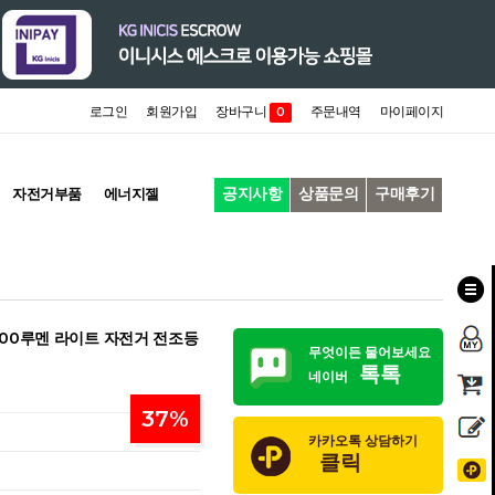
로그인
회원가입
장바구니
주문내역
마이페이지
0
공지사항
상품문의
구매후기
자전거부품
에너지젤
00루멘 라이트 자전거 전조등
무엇이든 물어보세요
톡톡
네이버
37
%
카카오톡 상담하기
클릭