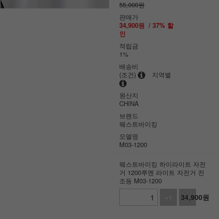
55,000원
판매가
34,900
원
/
37
% 할
인
적립금
1%
배송비
(조건)
지역별
원산지
CHINA
브랜드
웨스트바이킹
모델명
M03-1200
웨스트바이킹 하이라이트 자전
거 1200루멘 라이트 자전거 전
조등 M03-1200
34,900
원
+1
-1