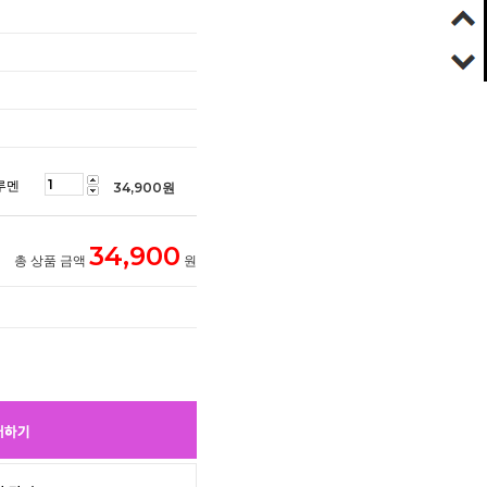
루멘
34,900
원
34,900
총 상품 금액
원