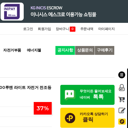
로그인
회원가입
장바구니
주문내역
마이페이지
0
공지사항
상품문의
구매후기
자전거부품
에너지젤
00루멘 라이트 자전거 전조등
무엇이든 물어보세요
톡톡
네이버
37
%
카카오톡 상담하기
클릭