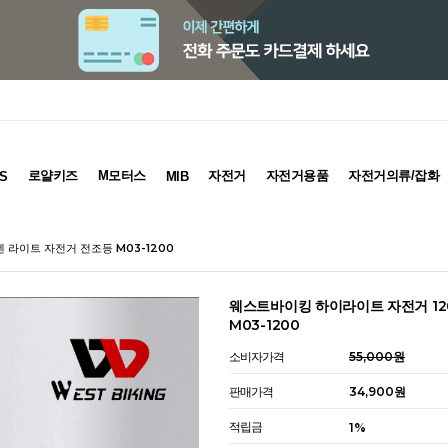
로얄키즈
M모터스
자전거
자전거용품
자전거의류/잡화
S
MIB
 라이트 자전거 전조등 M03-1200
웨스트바이킹 하이라이트 자전거 12
M03-1200
소비자가격
55,000원
판매가격
34,900
원
적립금
1%