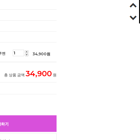
루멘
34,900
원
34,900
총 상품 금액
원