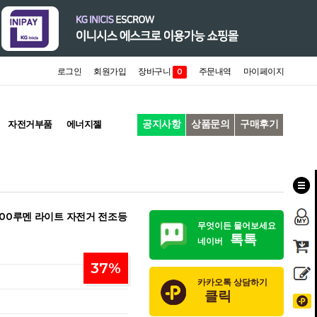
로그인
회원가입
장바구니
주문내역
마이페이지
0
공지사항
상품문의
구매후기
자전거부품
에너지젤
00루멘 라이트 자전거 전조등
무엇이든 물어보세요
톡톡
네이버
37
%
카카오톡 상담하기
클릭