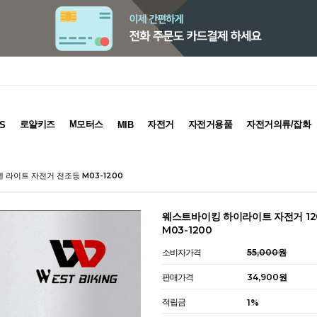
로얄키즈
M모터스
자전거
자전거용품
자전거의류/잡화
S
MIB
 라이트 자전거 전조등 M03-1200
웨스트바이킹 하이라이트 자전거 12
M03-1200
소비자가격
55,000원
판매가격
34,900
원
적립금
1%