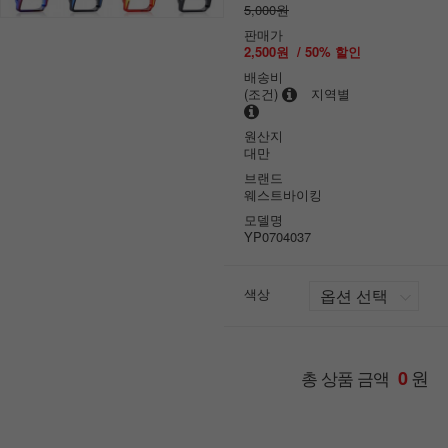
5,000원
판매가
2,500원
/
50
% 할인
배송비
(조건)
지역별
원산지
대만
브랜드
웨스트바이킹
모델명
YP0704037
색상
원
총 상품 금액
0