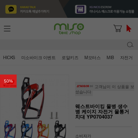
HICKS
미소바이크 이벤트
로얄키즈
M모터스
MIB
자전거
50
%
4269명
의 고객님이 이 상품을 보
셨습니다
웨스트바이킹 물병 생수
병 케이지 자전거 물통거
치대 YP0704037
소비자가