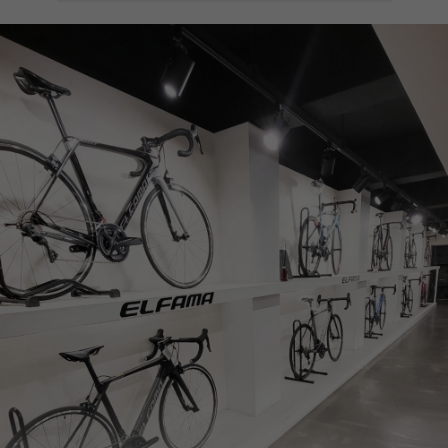
페이코 ID로
PAYCO 바