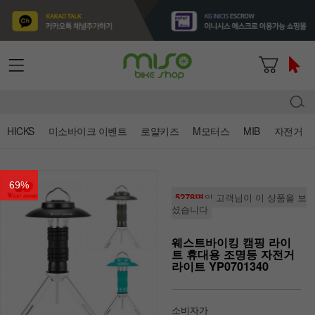
HICKS
미소바이크 이벤트
로얄키즈
M모터스
MIB
자전거
69
%
5278명
의 고객님이 이 상품을 보
셨습니다
웨스트바이킹 캠핑 라이
트 휴대용 조명등 자전거
라이트 YP0701340
소비자가