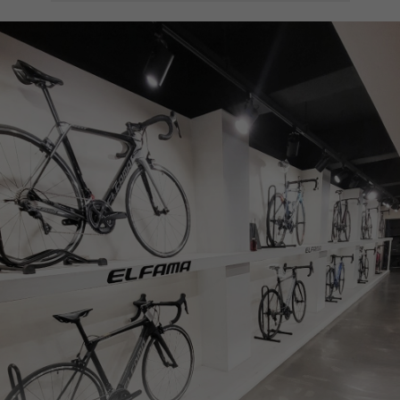
페이코 ID로
PAYCO 바