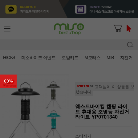
HICKS
미소바이크 이벤트
로얄키즈
M모터스
MIB
자전거
69
%
5291명
의 고객님이 이 상품을 보
셨습니다
웨스트바이킹 캠핑 라이
트 휴대용 조명등 자전거
라이트 YP0701340
소비자가