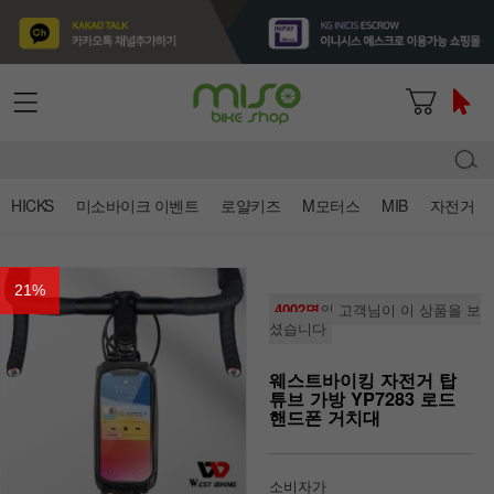
HICKS
미소바이크 이벤트
로얄키즈
M모터스
MIB
자전거
21
%
4002명
의 고객님이 이 상품을 보
셨습니다
웨스트바이킹 자전거 탑
튜브 가방 YP7283 로드
핸드폰 거치대
소비자가